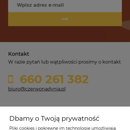
Kontakt
W razie pytań lub wątpliwości prosimy o kontakt
660 261 382
biuro@czerwonadynia.pl
Pomoc
Dbamy o Twoją prywatność
Moje konto
Pliki cookies i pokrewne im technologie umożliwiają