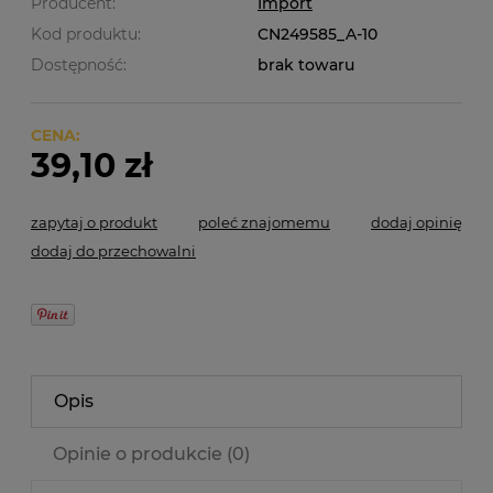
Producent:
Import
Kod produktu:
CN249585_A-10
Dostępność:
brak towaru
CENA:
39,10 zł
zapytaj o produkt
poleć znajomemu
dodaj opinię
dodaj do przechowalni
Opis
Opinie o produkcie (0)