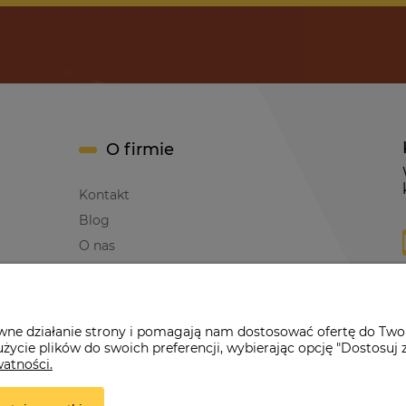
O firmie
Kontakt
Blog
O nas
awne działanie strony i pomagają nam dostosować ofertę do Two
życie plików do swoich preferencji, wybierając opcję "Dostosuj 
erwona Dynia
|
ul. Konarskiego 9a
| 66-200 Świebodzin |
tel: 660-261
watności.