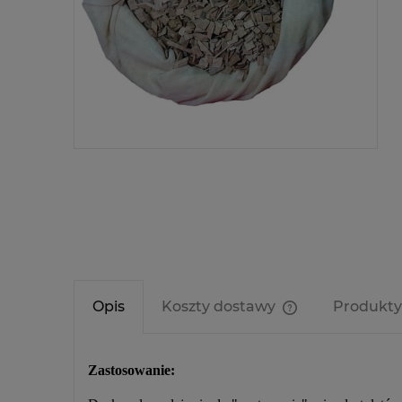
Opis
Koszty dostawy
Produkty
Cena nie zawier
kosztów płatnośc
Zastosowanie: