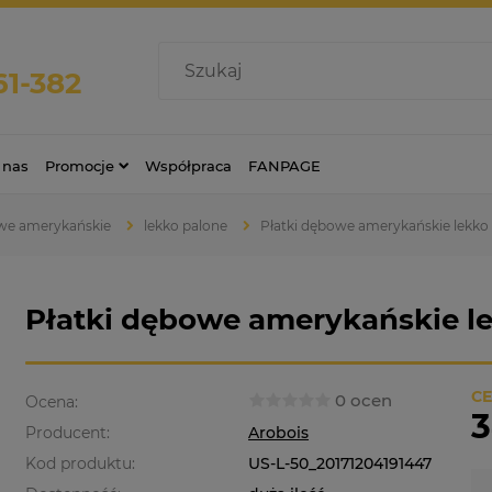
61-382
 nas
Promocje
Współpraca
FANPAGE
e amerykańskie
lekko palone
Płatki dębowe amerykańskie lekko
Płatki dębowe amerykańskie l
CE
0 ocen
Ocena:
3
Producent:
Arobois
Kod produktu:
US-L-50_20171204191447