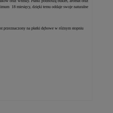
ków oraz whisky. Płatki podnoszą bukiet, aromat oraz
inimum 18 miesięcy, dzięki temu oddaje swoje naturalne
est przeznaczony na płatki dębowe w różnym stopniu