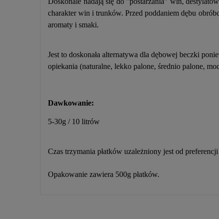
Doskonale nadają się do "postarzania" win, destylat
charakter win i trunków. Przed poddaniem dębu obróbce
aromaty i smaki.
Jest to doskonała alternatywa dla dębowej beczki pon
opiekania (naturalne, lekko palone, średnio palone, mo
Dawkowanie:
5-30g / 10 litrów
Czas trzymania płatków uzależniony jest od preferencj
Opakowanie zawiera 500g płatków.