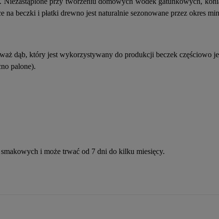
ów. Niezastąpione przy tworzeniu domowych wódek gatunkowych, konia
 na beczki i płatki drewno jest naturalnie sezonowane przez okres m
ieważ dąb, który jest wykorzystywany do produkcji beczek częściowo j
cno palone).
i smakowych i może trwać od 7 dni do kilku miesięcy.