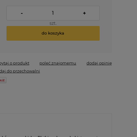
-
+
szt.
do koszyka
pytaj o produkt
poleć znajomemu
dodaj opinię
daj do przechowalni