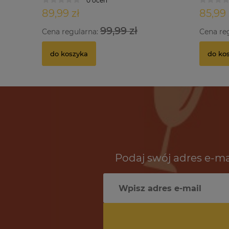
0 ocen
89,99 zł
85,99 
99,99 zł
Cena regularna:
Cena re
do koszyka
do ko
Podaj swój adres e-ma