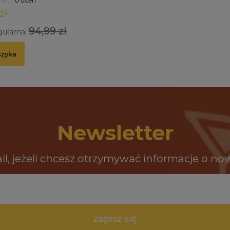
0 ocen
zł
94,99 zł
gularna:
szyka
Newsletter
il, jeżeli chcesz otrzymywać informacje o no
zapisz się