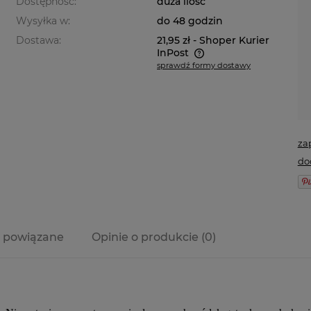
Dostępność:
duża ilość
Wysyłka w:
do 48 godzin
Dostawa:
21,95 zł
- Shoper Kurier
InPost
sprawdź formy dostawy
Cena nie zawiera ewentualnych
kosztów płatności
za
do
 powiązane
Opinie o produkcie (0)
a ewentualnych
i