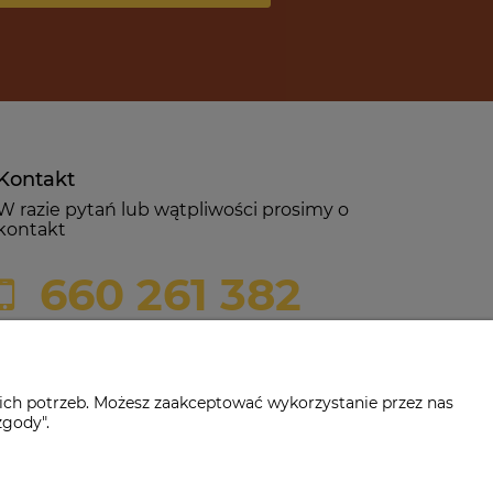
Kontakt
W razie pytań lub wątpliwości prosimy o
kontakt
660 261 382
biuro@czerwonadynia.pl
ich potrzeb. Możesz zaakceptować wykorzystanie przez nas
zgody".
-382