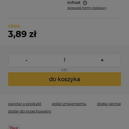
InPost
sprawdź formy dostawy
Cena nie zawiera ewentualnych kosztów płatności
CENA:
3,89 zł
-
+
szt.
do koszyka
zapytaj o produkt
poleć znajomemu
dodaj opinię
dodaj do przechowalni