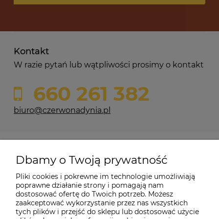
Kontakt
W razie pytań lub wątpliwości prosimy o kontakt
660 261 382
biuro@czerwonadynia.pl
Pomoc
Dbamy o Twoją prywatność
Moje konto
Pliki cookies i pokrewne im technologie umożliwiają
poprawne działanie strony i pomagają nam
dostosować ofertę do Twoich potrzeb. Możesz
O firmie
zaakceptować wykorzystanie przez nas wszystkich
tych plików i przejść do sklepu lub dostosować użycie