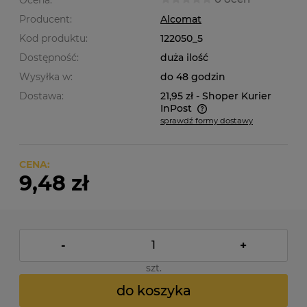
Ocena:
Producent:
Alcomat
Kod produktu:
122050_5
Dostępność:
duża ilość
Wysyłka w:
do 48 godzin
Dostawa:
21,95 zł
- Shoper Kurier
InPost
sprawdź formy dostawy
Cena nie zawiera ewentualnych kosztów płatności
CENA:
9,48 zł
-
+
szt.
do koszyka