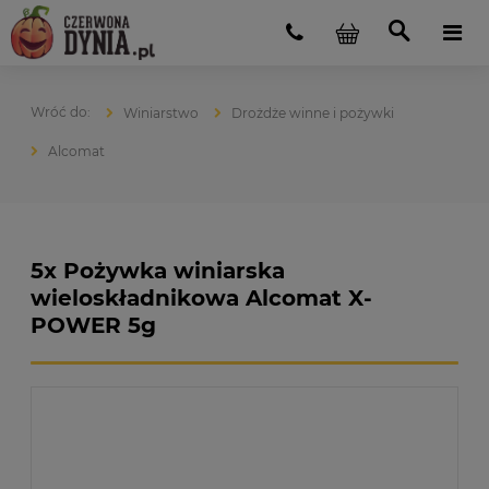
Winiarstwo
Drożdże winne i pożywki
Alcomat
5x Pożywka winiarska
wieloskładnikowa Alcomat X-
POWER 5g