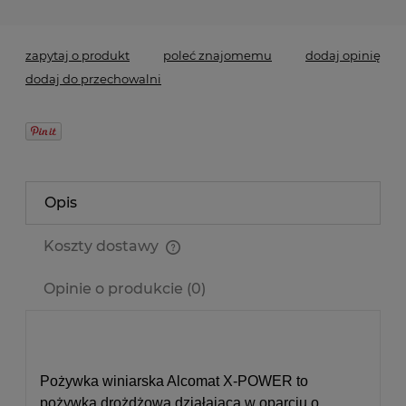
zapytaj o produkt
poleć znajomemu
dodaj opinię
dodaj do przechowalni
Opis
Koszty dostawy
Cena nie zawiera ewentualnych kosztów płatności
Opinie o produkcie (0)
Pożywka winiarska Alcomat X-POWER to
pożywka drożdżowa działająca w oparciu o