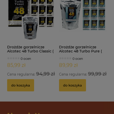
Drożdże gorzelnicze
Drożdże gorzelnicze
Alcotec 48 Turbo Classic (
Alcotec 48 Turbo Pure (
doypack 1,30kg )
doypack 1,35kg )
0 ocen
0 ocen
85,99 zł
89,99 zł
94,99 zł
99,99 zł
Cena regularna:
Cena regularna:
do koszyka
do koszyka