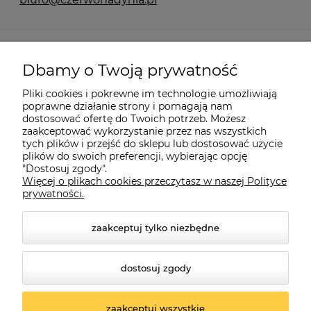
Pomoc
Dbamy o Twoją prywatność
Moje konto
Pliki cookies i pokrewne im technologie umożliwiają
poprawne działanie strony i pomagają nam
dostosować ofertę do Twoich potrzeb. Możesz
O firmie
zaakceptować wykorzystanie przez nas wszystkich
tych plików i przejść do sklepu lub dostosować użycie
plików do swoich preferencji, wybierając opcję
"Dostosuj zgody".
Więcej o plikach cookies przeczytasz w naszej Polityce
Czerwona Dynia
|
ul. Konarskiego 9a
| 66-200 Świebodzin |
prywatności.
tel: 660-261-382
zaakceptuj tylko niezbędne
dostosuj zgody
zaakceptuj wszystkie