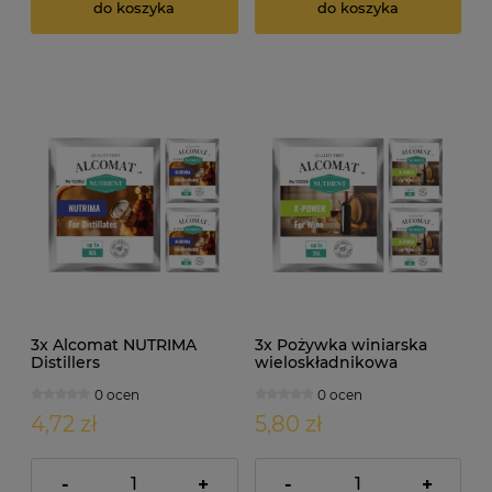
do koszyka
do koszyka
3x Alcomat NUTRIMA
3x Pożywka winiarska
Distillers
wieloskładnikowa
wieloskładnikowa
Alcomat X-POWER 5g
0 ocen
0 ocen
pożywka gorzelnicza 10g
4,72 zł
5,80 zł
-
+
-
+