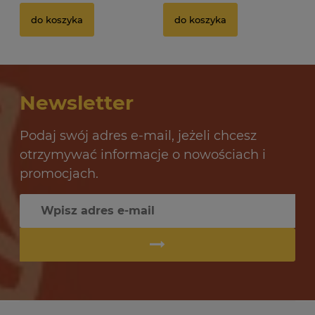
Drożdże gorzelnicze Alcotec 48 Turbo Pure
Dr
do koszyka
do koszyka
32 oceny
12,69 zł
10
Newsletter
do koszyka
Podaj swój adres e-mail, jeżeli chcesz
otrzymywać informacje o nowościach i
promocjach.