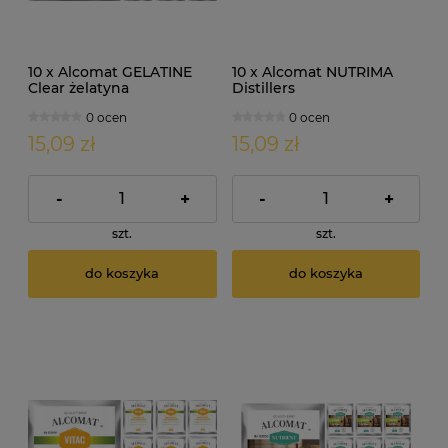
10 x Alcomat GELATINE
10 x Alcomat NUTRIMA
Clear żelatyna
Distillers
enologiczna 5g
wieloskładnikowa
0 ocen
0 ocen
pożywka gorzelnicza 10g
15,09 zł
15,09 zł
-
+
-
+
szt.
szt.
do koszyka
do koszyka