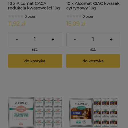
10 x Alcomat CACA
10 x Alcomat CIAC kwasek
redukcja kwasowości 10g
cytrynowy 10g
0 ocen
0 ocen
11,92 zł
15,09 zł
-
+
-
+
szt.
szt.
do koszyka
do koszyka