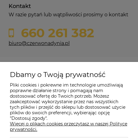
Kontakt
W razie pytań lub wątpliwości prosimy o kontakt
660 261 382
biuro@czerwonadynia.pl
Pomoc
Dbamy o Twoją prywatność
Moje konto
Pliki cookies i pokrewne im technologie umożliwiają
poprawne działanie strony i pomagają nam
dostosować ofertę do Twoich potrzeb. Możesz
O firmie
zaakceptować wykorzystanie przez nas wszystkich
tych plików i przejść do sklepu lub dostosować użycie
plików do swoich preferencji, wybierając opcję
"Dostosuj zgody".
Więcej o plikach cookies przeczytasz w naszej Polityce
Czerwona Dynia
|
ul. Konarskiego 9a
| 66-200 Świebodzin |
prywatności.
tel: 660-261-382