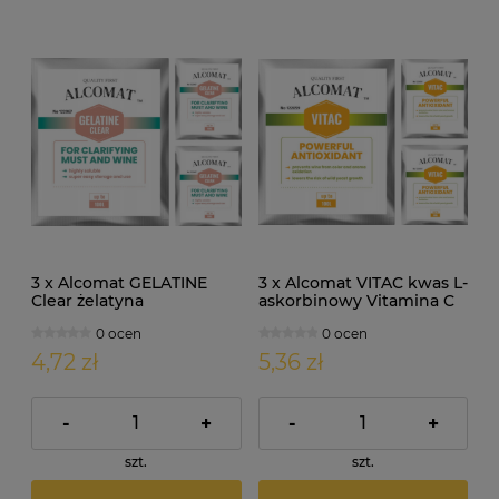
3 x Alcomat GELATINE
3 x Alcomat VITAC kwas L-
Clear żelatyna
askorbinowy Vitamina C
enologiczna 5g
10g
0 ocen
0 ocen
4,72 zł
5,36 zł
-
+
-
+
szt.
szt.