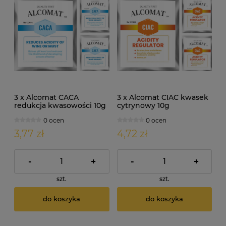
3 x Alcomat CACA
3 x Alcomat CIAC kwasek
redukcja kwasowości 10g
cytrynowy 10g
0 ocen
0 ocen
3,77 zł
4,72 zł
-
+
-
+
szt.
szt.
do koszyka
do koszyka