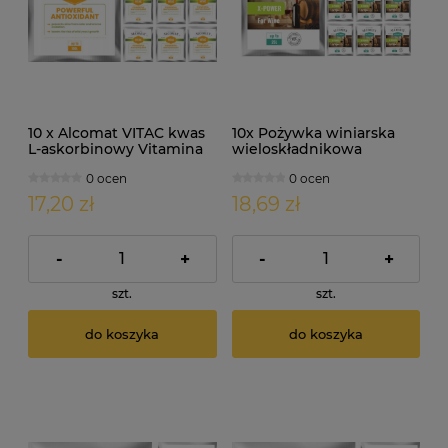
10 x Alcomat VITAC kwas
10x Pożywka winiarska
L-askorbinowy Vitamina
wieloskładnikowa
C 10g
Alcomat X-POWER 5g
0 ocen
0 ocen
17,20 zł
18,69 zł
-
+
-
+
szt.
szt.
do koszyka
do koszyka