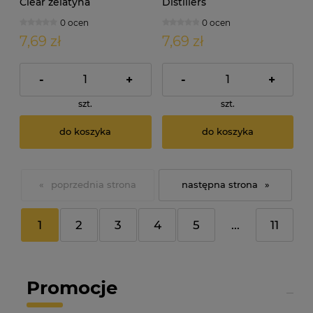
Clear żelatyna
Distillers
enologiczna 5g
wieloskładnikowa
0 ocen
0 ocen
pożywka gorzelnicza 10g
7,69 zł
7,69 zł
-
+
-
+
szt.
szt.
do koszyka
do koszyka
«
»
1
2
3
4
5
...
11
Promocje