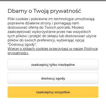
Pomoc
Dbamy o Twoją prywatność
Moje konto
Pliki cookies i pokrewne im technologie umożliwiają
poprawne działanie strony i pomagają nam
dostosować ofertę do Twoich potrzeb. Możesz
O firmie
zaakceptować wykorzystanie przez nas wszystkich
tych plików i przejść do sklepu lub dostosować użycie
plików do swoich preferencji, wybierając opcję
"Dostosuj zgody".
Więcej o plikach cookies przeczytasz w naszej Polityce
Czerwona Dynia
|
ul. Konarskiego 9a
| 66-200 Świebodzin |
prywatności.
tel: 660-261-382
zaakceptuj tylko niezbędne
dostosuj zgody
zaakceptuj wszystkie
© 2026 czerwonadynia.pl. Wszelkie prawa zastrzeżone.
Styl graficzny ShopGadget.pl
Sklep internetowy