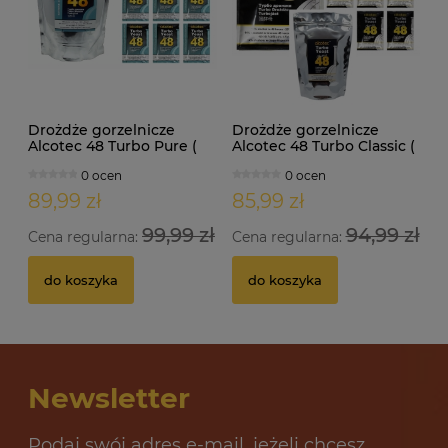
Drożdże gorzelnicze
Drożdże gorzelnicze
Alcotec 48 Turbo Pure (
Alcotec 48 Turbo Classic (
doypack 1,35kg )
doypack 1,30kg )
0 ocen
0 ocen
89,99 zł
85,99 zł
99,99 zł
94,99 zł
Cena regularna:
Cena regularna:
do koszyka
do koszyka
Newsletter
Podaj swój adres e-mail, jeżeli chcesz