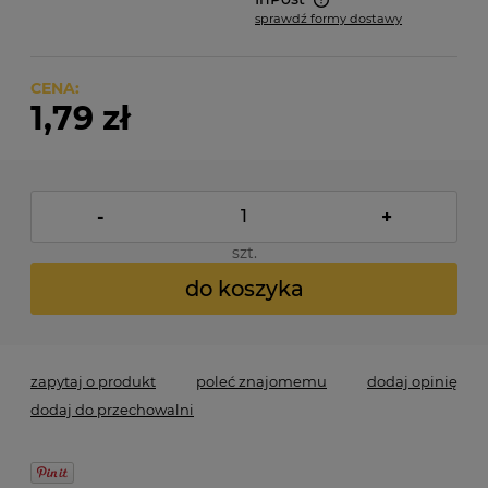
sprawdź formy dostawy
Cena nie zawiera ewentualnych kosztów płatności
CENA:
1,79 zł
-
+
szt.
do koszyka
zapytaj o produkt
poleć znajomemu
dodaj opinię
dodaj do przechowalni