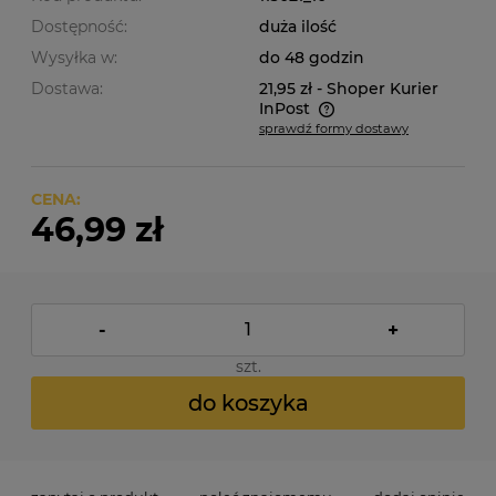
Dostępność:
duża ilość
Wysyłka w:
do 48 godzin
Dostawa:
21,95 zł
- Shoper Kurier
InPost
sprawdź formy dostawy
Cena nie zawiera ewentualnych kosztów płatności
CENA:
46,99 zł
-
+
szt.
do koszyka