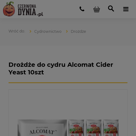
Cydrownictwo
Drożdże
Drożdże do cydru Alcomat Cider
Yeast 10szt