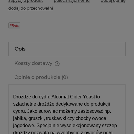
zapytaj o produkt
poleć znajomemu
dodaj opinię
dodaj do przechowalni
Opis
Koszty dostawy
Cena nie zawiera ewentualnych kosztów płatności
Opinie o produkcie (0)
Drożdże do cydru Alcomat Cider Yeast to
szlachetne drożdże dedykowane do produkcji
cydru. Jako surowiec możemy zastosować np.
jabłka, gruszki, truskawki czy choćby owoce
jagodowe. Specjalnie wyselekcjonowany szczep
drożdży pozwala na wydobycie z owoców pełni