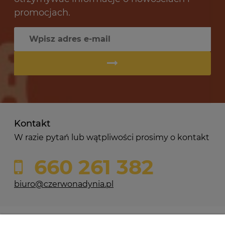
promocjach.
Kontakt
W razie pytań lub wątpliwości prosimy o kontakt
660 261 382
biuro@czerwonadynia.pl
Pomoc