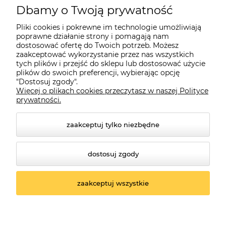
Dbamy o Twoją prywatność
Moje konto
Pliki cookies i pokrewne im technologie umożliwiają
poprawne działanie strony i pomagają nam
dostosować ofertę do Twoich potrzeb. Możesz
O firmie
zaakceptować wykorzystanie przez nas wszystkich
tych plików i przejść do sklepu lub dostosować użycie
plików do swoich preferencji, wybierając opcję
"Dostosuj zgody".
Więcej o plikach cookies przeczytasz w naszej Polityce
Czerwona Dynia
|
ul. Konarskiego 9a
| 66-200 Świebodzin |
prywatności.
tel: 660-261-382
zaakceptuj tylko niezbędne
dostosuj zgody
zaakceptuj wszystkie
© 2026 czerwonadynia.pl. Wszelkie prawa zastrzeżone.
Styl graficzny ShopGadget.pl
Sklep internetowy
Shoper.pl