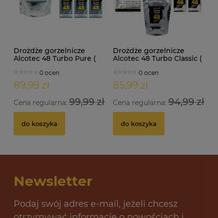
Drożdże gorzelnicze
Drożdże gorzelnicze
Alcotec 48 Turbo Pure (
Alcotec 48 Turbo Classic (
doypack 1,35kg )
doypack 1,30kg )
0 ocen
0 ocen
89,99 zł
85,99 zł
99,99 zł
94,99 zł
Cena regularna:
Cena regularna:
do koszyka
do koszyka
Newsletter
Podaj swój adres e-mail, jeżeli chcesz
otrzymywać informacje o nowościach i