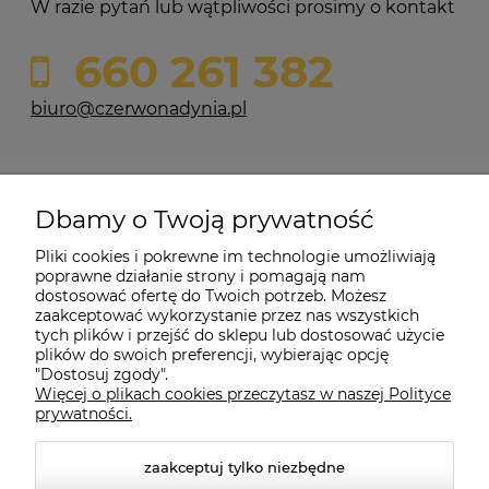
W razie pytań lub wątpliwości prosimy o kontakt
660 261 382
biuro@czerwonadynia.pl
Pomoc
Dbamy o Twoją prywatność
Moje konto
Pliki cookies i pokrewne im technologie umożliwiają
poprawne działanie strony i pomagają nam
dostosować ofertę do Twoich potrzeb. Możesz
O firmie
zaakceptować wykorzystanie przez nas wszystkich
tych plików i przejść do sklepu lub dostosować użycie
plików do swoich preferencji, wybierając opcję
"Dostosuj zgody".
Więcej o plikach cookies przeczytasz w naszej Polityce
Czerwona Dynia
|
ul. Konarskiego 9a
| 66-200 Świebodzin |
prywatności.
tel: 660-261-382
zaakceptuj tylko niezbędne