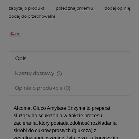
zapytaj o produkt
poleć znajomemu
dodaj opinię
dodaj do przechowalni
Opis
Koszty dostawy
Cena nie zawiera ewentualnych kosztów płatności
Opinie o produkcie (0)
Alcomat Gluco Amylase Enzyme to preparat
służący do scukrzania w trakcie procesu
zacierania, który posiada zdolność rozkładania
skrobi do cukrów prostych (glukoza) z
ześrutowanej pszenicy, żyta, ryżu, kukurydzy itp.