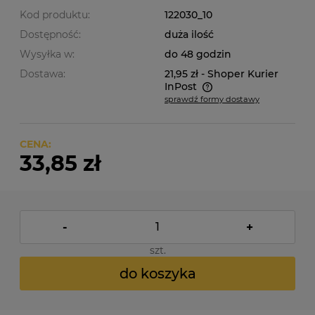
Kod produktu:
122030_10
Dostępność:
duża ilość
Wysyłka w:
do 48 godzin
Dostawa:
21,95 zł
- Shoper Kurier
InPost
sprawdź formy dostawy
Cena nie zawiera ewentualnych kosztów płatności
CENA:
33,85 zł
-
+
szt.
do koszyka