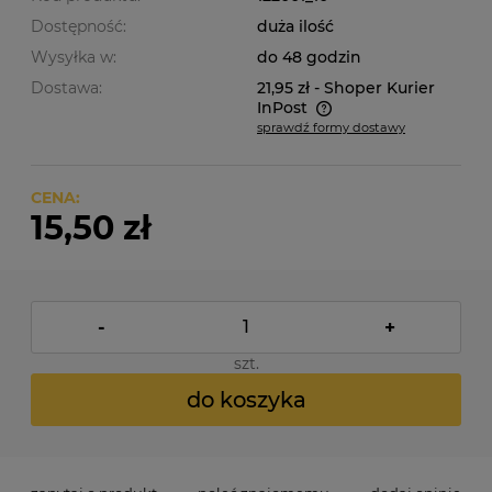
Dostępność:
duża ilość
Wysyłka w:
do 48 godzin
Dostawa:
21,95 zł
- Shoper Kurier
InPost
sprawdź formy dostawy
Cena nie zawiera ewentualnych kosztów płatności
CENA:
15,50 zł
-
+
szt.
do koszyka