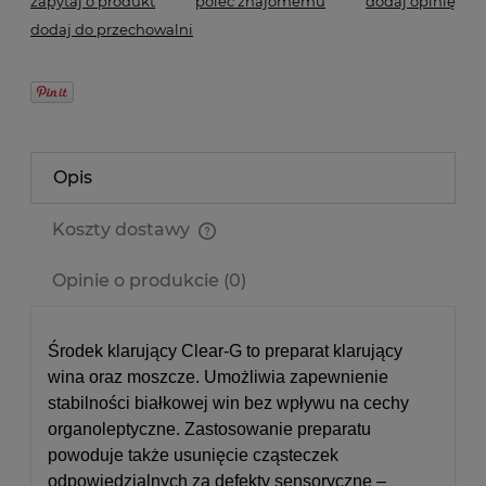
zapytaj o produkt
poleć znajomemu
dodaj opinię
dodaj do przechowalni
Opis
Koszty dostawy
Cena nie zawiera ewentualnych kosztów płatności
Opinie o produkcie (0)
Środek klarujący Clear-G to preparat klarujący
wina oraz moszcze. Umożliwia zapewnienie
stabilności białkowej win bez wpływu na cechy
organoleptyczne.
Zastosowanie preparatu
powoduje także usunięcie cząsteczek
odpowiedzialnych za defekty sensoryczne –