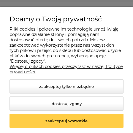
Pomoc
Dbamy o Twoją prywatność
Moje konto
Pliki cookies i pokrewne im technologie umożliwiają
poprawne działanie strony i pomagają nam
dostosować ofertę do Twoich potrzeb. Możesz
O firmie
zaakceptować wykorzystanie przez nas wszystkich
tych plików i przejść do sklepu lub dostosować użycie
plików do swoich preferencji, wybierając opcję
"Dostosuj zgody".
Więcej o plikach cookies przeczytasz w naszej Polityce
Czerwona Dynia
|
ul. Konarskiego 9a
| 66-200 Świebodzin |
prywatności.
tel: 660-261-382
zaakceptuj tylko niezbędne
dostosuj zgody
zaakceptuj wszystkie
© 2026 czerwonadynia.pl. Wszelkie prawa zastrzeżone.