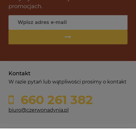
promocjach.
Kontakt
W razie pytań lub wątpliwości prosimy o kontakt
660 261 382
biuro@czerwonadynia.pl
Pomoc