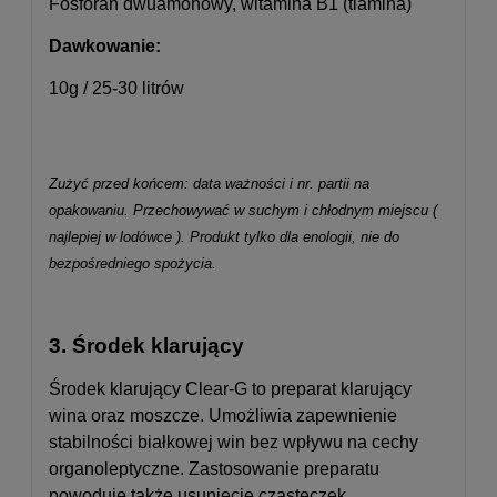
Fosforan dwuamonowy, witamina B1 (tiamina)
Dawkowanie:
10g / 25-30 litrów
Zużyć przed końcem: data ważności i nr. partii na
opakowaniu. Przechowywać w suchym i chłodnym miejscu (
najlepiej w lodówce ). Produkt tylko dla enologii, nie do
bezpośredniego spożycia.
3. Środek klarujący
Środek klarujący Clear-G to preparat klarujący
wina oraz moszcze. Umożliwia zapewnienie
stabilności białkowej win bez wpływu na cechy
organoleptyczne.
Zastosowanie preparatu
powoduje także usunięcie cząsteczek