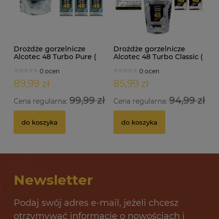
Drożdże gorzelnicze
Drożdże gorzelnicze
Alcotec 48 Turbo Pure (
Alcotec 48 Turbo Classic (
doypack 1,35kg )
doypack 1,30kg )
0 ocen
0 ocen
89,99 zł
85,99 zł
99,99 zł
94,99 zł
Cena regularna:
Cena regularna:
do koszyka
do koszyka
Newsletter
Podaj swój adres e-mail, jeżeli chcesz
otrzymywać informacje o nowościach i