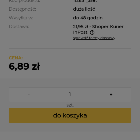
Kod produktu:
112631_3set
Dostępność:
duża ilość
Wysyłka w:
do 48 godzin
Dostawa:
21,95 zł
- Shoper Kurier
InPost
sprawdź formy dostawy
Cena nie zawiera ewentualnych kosztów płatności
CENA:
6,89 zł
-
+
szt.
do koszyka