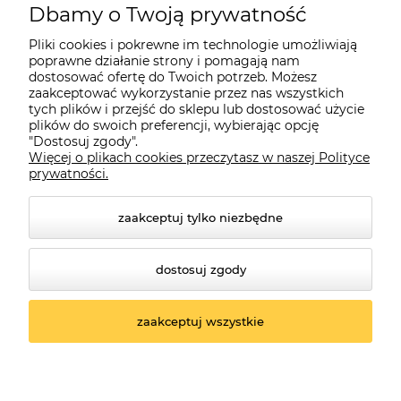
Dbamy o Twoją prywatność
Moje konto
Pliki cookies i pokrewne im technologie umożliwiają
poprawne działanie strony i pomagają nam
dostosować ofertę do Twoich potrzeb. Możesz
O firmie
zaakceptować wykorzystanie przez nas wszystkich
tych plików i przejść do sklepu lub dostosować użycie
plików do swoich preferencji, wybierając opcję
"Dostosuj zgody".
Więcej o plikach cookies przeczytasz w naszej Polityce
Czerwona Dynia
|
ul. Konarskiego 9a
| 66-200 Świebodzin |
prywatności.
tel: 660-261-382
zaakceptuj tylko niezbędne
dostosuj zgody
zaakceptuj wszystkie
© 2026 czerwonadynia.pl. Wszelkie prawa zastrzeżone.
Styl graficzny ShopGadget.pl
Sklep internetowy
Shoper.pl