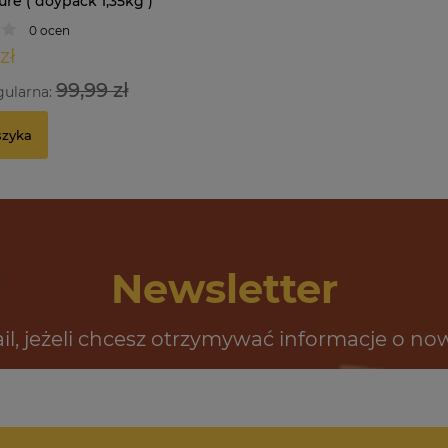
re ( doypack 1,35kg )
0 ocen
zł
99,99 zł
gularna:
szyka
Newsletter
il, jeżeli chcesz otrzymywać informacje o no