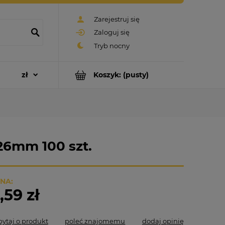
Zarejestruj się
Zaloguj się
Koszyk:
(pusty)
26mm 100 szt.
NA:
,59 zł
pytaj o produkt
poleć znajomemu
dodaj opinię