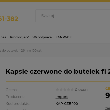
61-382
 nas
Promocje
Współpraca
FANPAGE
 do butelek fi 26mm 100 szt.
Kapsle czerwone do butelek fi 
CE
0 ocen
Ocena:
9
Producent:
Import
Kod produktu:
KAP-CZE-100
za