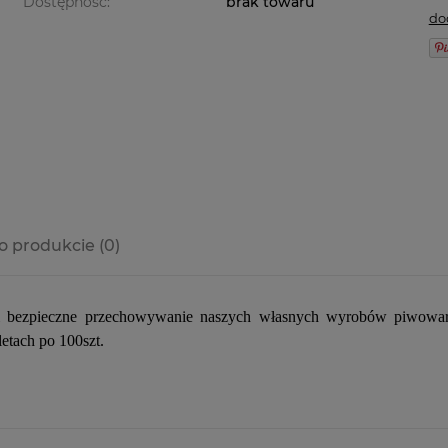
Dostępność:
brak towaru
do
o produkcie (0)
i bezpieczne przechowywanie naszych własnych wyrobów piwowars
etach po 100szt.