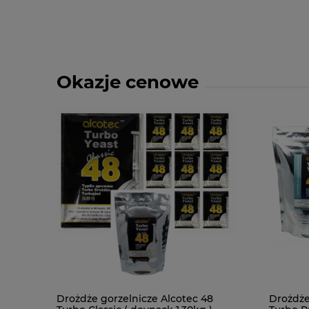
Okazje cenowe
Drożdże gorzelnicze Alcotec 48
Drożdże