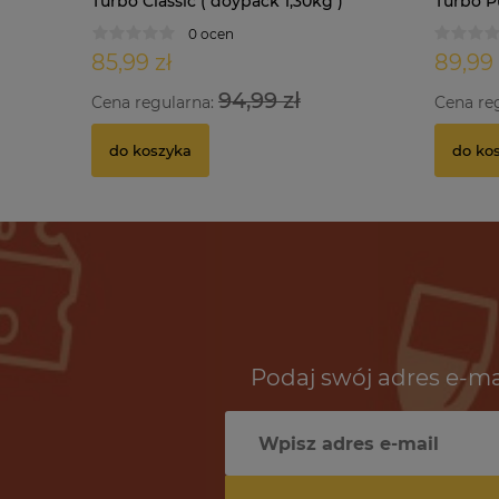
Turbo Classic ( doypack 1,30kg )
Turbo Pu
0 ocen
85,99 zł
89,99 
94,99 zł
Cena regularna:
Cena re
do koszyka
do ko
Podaj swój adres e-ma