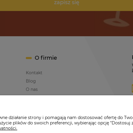
zapisz się
O firmie
Kontakt
Blog
O nas
awne działanie strony i pomagają nam dostosować ofertę do Two
życie plików do swoich preferencji, wybierając opcję "Dostosuj 
erwona Dynia
|
ul. Konarskiego 9a
| 66-200 Świebodzin |
tel: 660-261
watności.