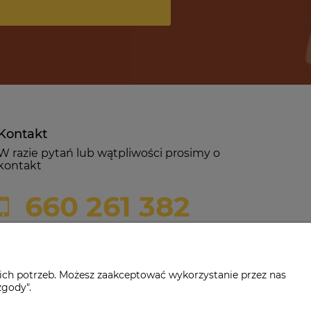
Kontakt
W razie pytań lub wątpliwości prosimy o
kontakt
660 261 382
biuro@czerwonadynia.pl
ich potrzeb. Możesz zaakceptować wykorzystanie przez nas
zgody".
-382