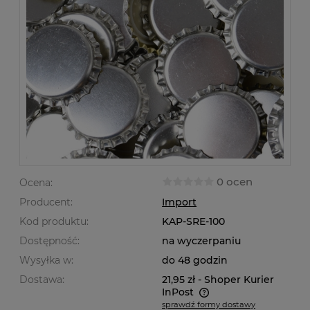
0 ocen
Ocena:
Producent:
Import
Kod produktu:
KAP-SRE-100
Dostępność:
na wyczerpaniu
Wysyłka w:
do 48 godzin
Dostawa:
21,95 zł
- Shoper Kurier
InPost
sprawdź formy dostawy
Cena nie zawiera ewentualnych kosztów płatności