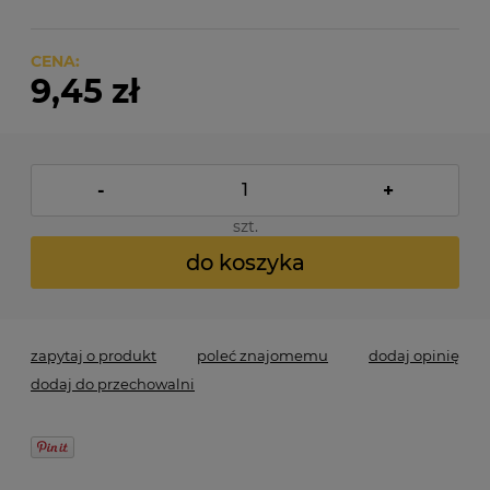
CENA:
9,45 zł
-
+
szt.
do koszyka
zapytaj o produkt
poleć znajomemu
dodaj opinię
dodaj do przechowalni