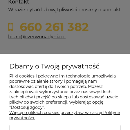
Kontakt
W razie pytań lub wątpliwości prosimy o kontakt
660 261 382
biuro@czerwonadynia.pl
Pomoc
Dbamy o Twoją prywatność
Moje konto
Pliki cookies i pokrewne im technologie umożliwiają
poprawne działanie strony i pomagają nam
dostosować ofertę do Twoich potrzeb. Możesz
O firmie
zaakceptować wykorzystanie przez nas wszystkich
tych plików i przejść do sklepu lub dostosować użycie
plików do swoich preferencji, wybierając opcję
"Dostosuj zgody".
Więcej o plikach cookies przeczytasz w naszej Polityce
Czerwona Dynia
|
ul. Konarskiego 9a
| 66-200 Świebodzin |
prywatności.
tel: 660-261-382