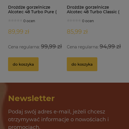
Drożdże gorzelnicze
Drożdże gorzelnicze
Alcotec 48 Turbo Pure (
Alcotec 48 Turbo Classic (
doypack 1,35kg )
doypack 1,30kg )
0 ocen
0 ocen
89,99 zł
85,99 zł
99,99 zł
94,99 zł
Cena regularna:
Cena regularna:
Drożdże gorzelnicze Alcotec 48 Turbo Pure
Dr
do koszyka
do koszyka
32 oceny
12,69 zł
10
Newsletter
do koszyka
Podaj swój adres e-mail, jeżeli chcesz
otrzymywać informacje o nowościach i
promocjach.