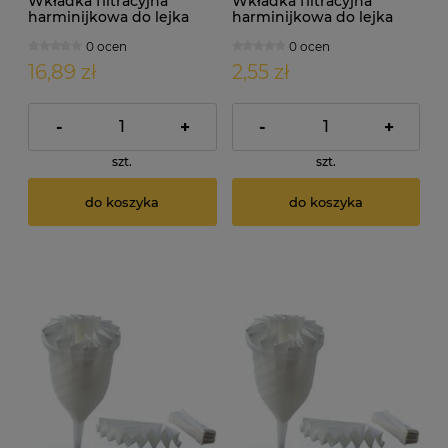
Wkładka filtracyjna
Wkładka filtracyjna
harminijkowa do lejka
harminijkowa do lejka
damy fermentora.
damy fermentora.
0 ocen
0 ocen
Średnica: 25cm x 10szt.
Średnica: 30cm
16,89 zł
2,55 zł
-
+
-
+
szt.
szt.
do koszyka
do koszyka