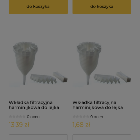
do koszyka
do koszyka
Wkładka filtracyjna
Wkładka filtracyjna
harminijkowa do lejka
harminijkowa do lejka
damy fermentora.
damy fermentora.
0 ocen
0 ocen
Średnica: 18cm x 10szt.
Średnica: 20cm
13,39 zł
1,68 zł