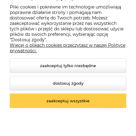
Moje konto
Pliki cookies i pokrewne im technologie umożliwiają
poprawne działanie strony i pomagają nam
dostosować ofertę do Twoich potrzeb. Możesz
O firmie
zaakceptować wykorzystanie przez nas wszystkich
tych plików i przejść do sklepu lub dostosować użycie
plików do swoich preferencji, wybierając opcję
"Dostosuj zgody".
Więcej o plikach cookies przeczytasz w naszej Polityce
Czerwona Dynia
|
ul. Konarskiego 9a
| 66-200 Świebodzin |
prywatności.
tel: 660-261-382
zaakceptuj tylko niezbędne
dostosuj zgody
zaakceptuj wszystkie
© 2026 czerwonadynia.pl. Wszelkie prawa zastrzeżone.
Styl graficzny ShopGadget.pl
Sklep internetowy
Shoper.pl