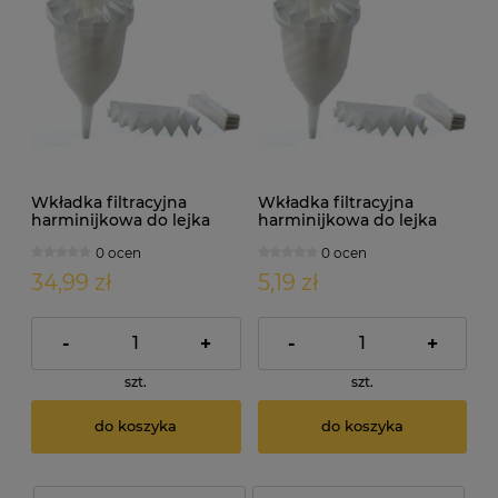
Wkładka filtracyjna
Wkładka filtracyjna
harminijkowa do lejka
harminijkowa do lejka
damy fermentora.
damy fermentora.
0 ocen
0 ocen
Średnica: 45cm x 10szt.
Średnica: 50cm
34,99 zł
5,19 zł
-
+
-
+
szt.
szt.
do koszyka
do koszyka