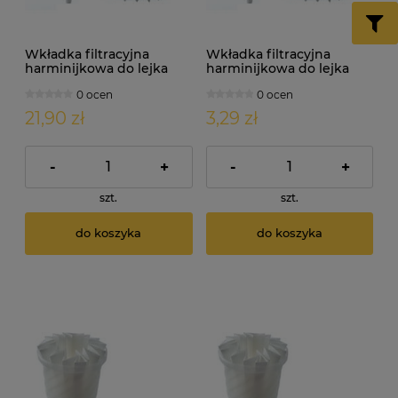
Wkładka filtracyjna
Wkładka filtracyjna
harminijkowa do lejka
harminijkowa do lejka
damy fermentora.
damy fermentora.
0 ocen
0 ocen
Średnica: 30cm x 10szt.
Średnica: 40cm
21,90 zł
3,29 zł
-
+
-
+
szt.
szt.
do koszyka
do koszyka