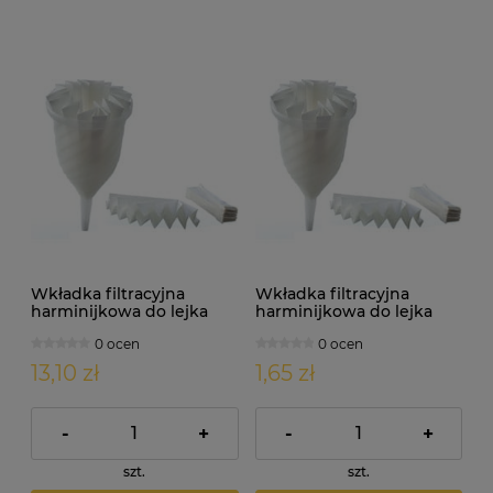
Wkładka filtracyjna
Wkładka filtracyjna
harminijkowa do lejka
harminijkowa do lejka
damy fermentora.
damy fermentora.
0 ocen
0 ocen
Średnica: 15cm x 10szt.
Średnica: 18cm
13,10 zł
1,65 zł
-
+
-
+
szt.
szt.