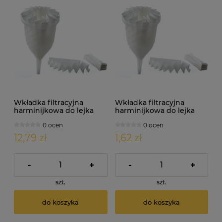
Wkładka filtracyjna
Wkładka filtracyjna
harminijkowa do lejka
harminijkowa do lejka
damy fermentora.
damy fermentora.
0 ocen
0 ocen
Średnica: 12cm x 10szt
Średnica: 15cm
12,79 zł
1,62 zł
-
+
-
+
szt.
szt.
do koszyka
do koszyka