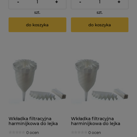
-
+
-
+
szt.
szt.
do koszyka
do koszyka
Wkładka filtracyjna
Wkładka filtracyjna
harminijkowa do lejka
harminijkowa do lejka
damy fermentora.
damy fermentora.
0 ocen
0 ocen
Średnica: 20cm x 10szt.
Średnica: 25cm