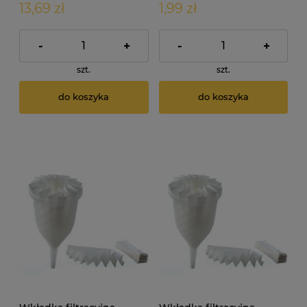
13,69 zł
1,99 zł
-
+
-
+
szt.
szt.
do koszyka
do koszyka