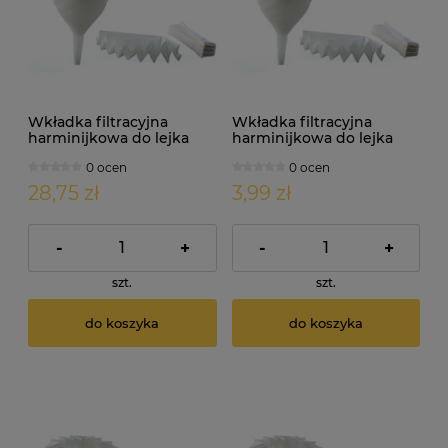
Wkładka filtracyjna
Wkładka filtracyjna
harminijkowa do lejka
harminijkowa do lejka
damy fermentora.
damy fermentora.
0 ocen
0 ocen
Średnica: 40cm x 10szt.
Średnica: 45cm
28,75 zł
3,99 zł
-
+
-
+
szt.
szt.
do koszyka
do koszyka