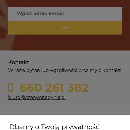
Kontakt
W razie pytań lub wątpliwości prosimy o kontakt
660 261 382
biuro@czerwonadynia.pl
Pomoc
Dbamy o Twoją prywatność