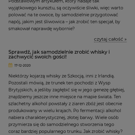
Podstawowym artykułem, który nadaje tak
wyjątkowego kunsztu, są oczywiście śliwki, więc warto
polować na te owoce, by samodzielnie przygotować
napój, jakim jest śliwowica – jak zrobić ten specjał, by
smakował naprawdę wybornie?
czytaj całość »
Sprawdź, jak samodzielnie zrobić whisky i
zachwycić swoich gości!
17-12-2020
Niektórzy kojarzą whisky ze Szkocją, inni z Irlandią.
Pozostali mówią, że trunek ten pochodzi z Wysp
Brytyjskich, a jeśliby zagłębić się w jego genezę głębiej,
znajdziemy jeszcze inne miejsce na mapie świata. Ten
szlachetny alkohol powstały z ziaren zbóż jest obecnie
produkowany w wielu krajach. Po fermentacji alkohol
nabiera charakterystycznej, złotej barwy. Wiele osób
przymierza się do samodzielnego stworzenia tego
coraz bardziej popularnego trunku. Jak zrobić whisky?