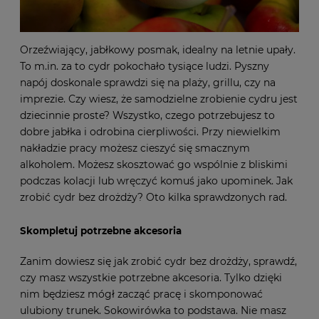
Orzeźwiający, jabłkowy posmak, idealny na letnie upały.
To m.in. za to cydr pokochało tysiące ludzi. Pyszny
napój doskonale sprawdzi się na plaży, grillu, czy na
imprezie. Czy wiesz, że samodzielne zrobienie cydru jest
dziecinnie proste? Wszystko, czego potrzebujesz to
dobre jabłka i odrobina cierpliwości. Przy niewielkim
nakładzie pracy możesz cieszyć się smacznym
alkoholem. Możesz skosztować go wspólnie z bliskimi
podczas kolacji lub wręczyć komuś jako upominek. Jak
zrobić cydr bez drożdży? Oto kilka sprawdzonych rad.
Skompletuj potrzebne akcesoria
Zanim dowiesz się jak zrobić cydr bez drożdży, sprawdź,
czy masz wszystkie potrzebne akcesoria. Tylko dzięki
nim będziesz mógł zacząć pracę i skomponować
ulubiony trunek. Sokowirówka to podstawa. Nie masz