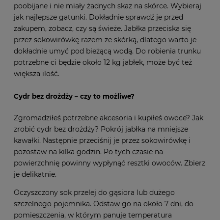
poobijane i nie miały żadnych skaz na skórce. Wybieraj
jak najlepsze gatunki. Dokładnie sprawdź je przed
zakupem, zobacz, czy są świeże. Jabłka przeciska się
przez sokowirówkę razem ze skórką, dlatego warto je
dokładnie umyć pod bieżącą wodą. Do robienia trunku
potrzebne ci będzie około 12 kg jabłek, może być też
większa ilość.
Cydr bez drożdży – czy to możliwe?
Zgromadziłeś potrzebne akcesoria i kupiłeś owoce? Jak
zrobić cydr bez drożdży? Pokrój jabłka na mniejsze
kawałki. Następnie przeciśnij je przez sokowirówkę i
pozostaw na kilka godzin. Po tych czasie na
powierzchnię powinny wypłynąć resztki owoców. Zbierz
je delikatnie.
Oczyszczony sok przelej do gąsiora lub dużego
szczelnego pojemnika. Odstaw go na około 7 dni, do
pomieszczenia, w którym panuje temperatura