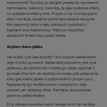
sokowirówki? Spróbuj ją zastąpić praską do wyciskania
ziemniaków, niektórzy twierdzą, że daje podobne efekty,
co urządzenie elektryczne. Przyda ci się również gąsior
albo inne duże, szczelnie zamknięte szklane naczynie.
Nie zapomnij także o lejku szklanych butelkach i
kapslach oraz kapslownicy. Masz już wszystkie
akcesoria? Przed tobą wybór jabłek.
Wybierz dobre jabłka
Jak zrobić cydr bez drożdży? Kluczowym składnikiem
tego trunku są owoce. Najbardziej popularny jest cydr
jabłkowy, ale alkohol ten możesz go także wykonać z
gruszek. Kluczem do wydobycia smaku jest połączenie
kilku gatunków jabłek w odpowiednich proporcjach.
Najlepiej łączyć słodkie owoce z kwaśnymi, żeby
uzyskać jak najlepszy efekt. Pamiętaj, że przeważać
powinny jabłka słodkie.
Przy zakupie owoców zwróć uwagę na to, by nie były