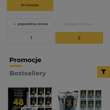
do koszyka
«
»
1
2
Promocje
Bestsellery