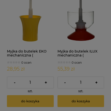
Myjka do butelek EKO
Myjka do butelek ILUX
mechaniczna (
mechaniczna (
sterylizator )
sterylizator )
0 ocen
0 ocen
28,95 zł
55,39 zł
-
+
-
+
szt.
szt.
do koszyka
do koszyka