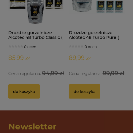
Drożdże gorzelnicze
Drożdże gorzelnicze
Alcotec 48 Turbo Classic (
Alcotec 48 Turbo Pure (
doypack 1,30kg )
doypack 1,35kg )
0 ocen
0 ocen
85,99 zł
89,99 zł
94,99 zł
99,99 zł
Cena regularna:
Cena regularna:
Drożdże gorzelnicze Alcotec 48 Turbo Pure
Dr
do koszyka
do koszyka
32 oceny
12,69 zł
10
Newsletter
do koszyka