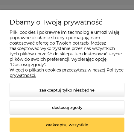
Pomoc
Dbamy o Twoją prywatność
Moje konto
Pliki cookies i pokrewne im technologie umożliwiają
poprawne działanie strony i pomagają nam
dostosować ofertę do Twoich potrzeb. Możesz
O firmie
zaakceptować wykorzystanie przez nas wszystkich
tych plików i przejść do sklepu lub dostosować użycie
plików do swoich preferencji, wybierając opcję
"Dostosuj zgody".
Więcej o plikach cookies przeczytasz w naszej Polityce
Czerwona Dynia
|
ul. Konarskiego 9a
| 66-200 Świebodzin |
prywatności.
tel: 660-261-382
zaakceptuj tylko niezbędne
dostosuj zgody
zaakceptuj wszystkie
© 2026 czerwonadynia.pl. Wszelkie prawa zastrzeżone.