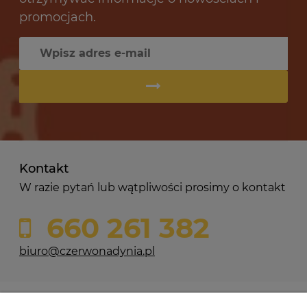
promocjach.
Kontakt
W razie pytań lub wątpliwości prosimy o kontakt
660 261 382
biuro@czerwonadynia.pl
Pomoc