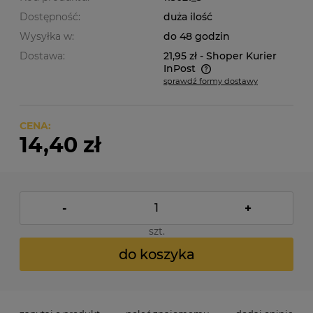
Dostępność:
duża ilość
Wysyłka w:
do 48 godzin
Dostawa:
21,95 zł
- Shoper Kurier
InPost
sprawdź formy dostawy
Cena nie zawiera ewentualnych kosztów płatności
CENA:
14,40 zł
-
+
szt.
do koszyka