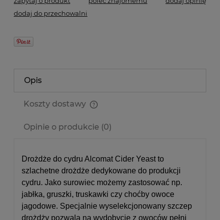
zapytaj o produkt
poleć znajomemu
dodaj opinię
dodaj do przechowalni
Opis
Koszty dostawy
Cena nie zawiera ewentualnych kosztów płatności
Opinie o produkcie (0)
Drożdże do cydru Alcomat Cider Yeast to
szlachetne drożdże dedykowane do produkcji
cydru. Jako surowiec możemy zastosować np.
jabłka, gruszki, truskawki czy choćby owoce
jagodowe. Specjalnie wyselekcjonowany szczep
drożdży pozwala na wydobycie z owoców pełni