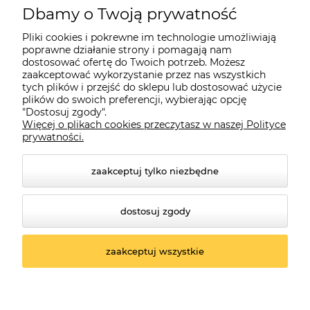
Dbamy o Twoją prywatność
Moje konto
Pliki cookies i pokrewne im technologie umożliwiają
poprawne działanie strony i pomagają nam
dostosować ofertę do Twoich potrzeb. Możesz
O firmie
zaakceptować wykorzystanie przez nas wszystkich
tych plików i przejść do sklepu lub dostosować użycie
plików do swoich preferencji, wybierając opcję
"Dostosuj zgody".
Więcej o plikach cookies przeczytasz w naszej Polityce
Czerwona Dynia
|
ul. Konarskiego 9a
| 66-200 Świebodzin |
prywatności.
tel: 660-261-382
zaakceptuj tylko niezbędne
dostosuj zgody
zaakceptuj wszystkie
© 2026 czerwonadynia.pl. Wszelkie prawa zastrzeżone.
Styl graficzny ShopGadget.pl
Sklep internetowy
Shoper.pl