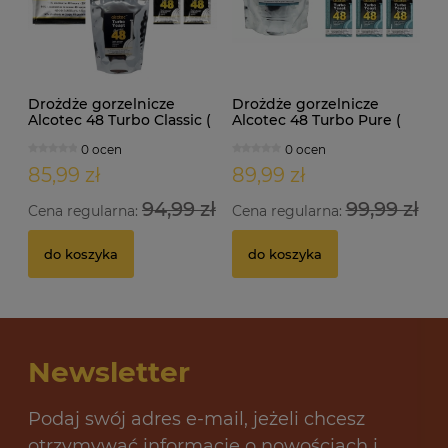
Drożdże gorzelnicze
Drożdże gorzelnicze
Alcotec 48 Turbo Classic (
Alcotec 48 Turbo Pure (
doypack 1,30kg )
doypack 1,35kg )
0 ocen
0 ocen
85,99 zł
89,99 zł
94,99 zł
99,99 zł
Cena regularna:
Cena regularna:
do koszyka
do koszyka
Newsletter
Podaj swój adres e-mail, jeżeli chcesz
otrzymywać informacje o nowościach i