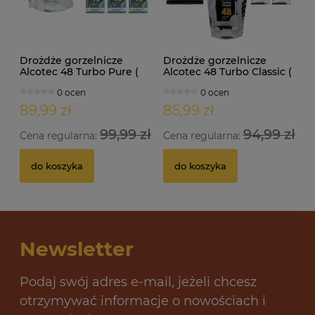
Drożdże gorzelnicze
Drożdże gorzelnicze
Alcotec 48 Turbo Pure (
Alcotec 48 Turbo Classic (
doypack 1,35kg )
doypack 1,30kg )
0 ocen
0 ocen
89,99 zł
85,99 zł
99,99 zł
94,99 zł
Cena regularna:
Cena regularna:
do koszyka
do koszyka
Newsletter
Podaj swój adres e-mail, jeżeli chcesz
otrzymywać informacje o nowościach i