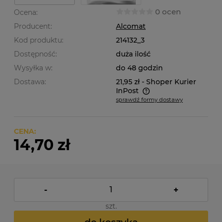
0 ocen
Ocena:
Producent:
Alcomat
Kod produktu:
214132_3
Dostępność:
duża ilość
Wysyłka w:
do 48 godzin
Dostawa:
21,95 zł
- Shoper Kurier
InPost
sprawdź formy dostawy
Cena nie zawiera ewentualnych kosztów płatności
CENA:
14,70 zł
-
+
szt.