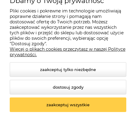
Dbamy o Twoją prywatność
Moje konto
Pliki cookies i pokrewne im technologie umożliwiają
poprawne działanie strony i pomagają nam
dostosować ofertę do Twoich potrzeb. Możesz
O firmie
zaakceptować wykorzystanie przez nas wszystkich
tych plików i przejść do sklepu lub dostosować użycie
plików do swoich preferencji, wybierając opcję
"Dostosuj zgody".
Więcej o plikach cookies przeczytasz w naszej Polityce
Czerwona Dynia
|
ul. Konarskiego 9a
| 66-200 Świebodzin |
prywatności.
tel: 660-261-382
zaakceptuj tylko niezbędne
dostosuj zgody
zaakceptuj wszystkie
© 2026 czerwonadynia.pl. Wszelkie prawa zastrzeżone.
Styl graficzny ShopGadget.pl
Sklep internetowy
Shoper.pl