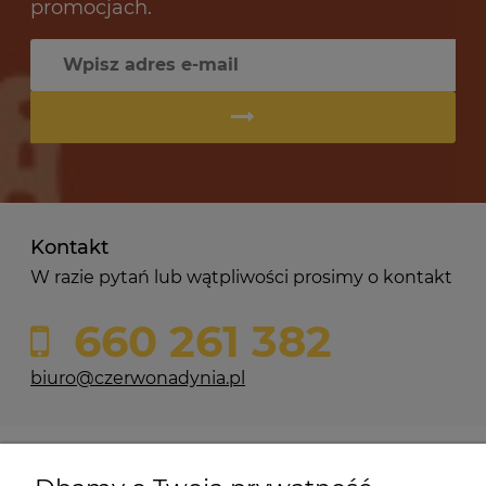
promocjach.
Kontakt
W razie pytań lub wątpliwości prosimy o kontakt
660 261 382
biuro@czerwonadynia.pl
Pomoc