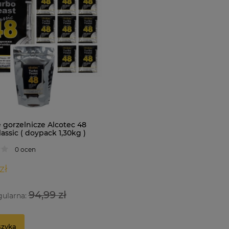
 gorzelnicze Alcotec 48
assic ( doypack 1,30kg )
0 ocen
zł
94,99 zł
gularna:
szyka