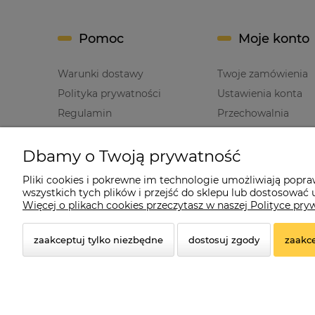
Pomoc
Moje konto
Warunki dostawy
Twoje zamówienia
Polityka prywatności
Ustawienia konta
Regulamin
Przechowalnia
Dbamy o Twoją prywatność
Pliki cookies i pokrewne im technologie umożliwiają popr
wszystkich tych plików i przejść do sklepu lub dostosować u
Cz
Więcej o plikach cookies przeczytasz w naszej Polityce pry
zaakceptuj tylko niezbędne
dostosuj zgody
zaakce
© 2026 czerwonadynia.pl. Wszelkie prawa zastrzeżon
Styl graficzny ShopGadget.pl
Sklep internetowy Shope