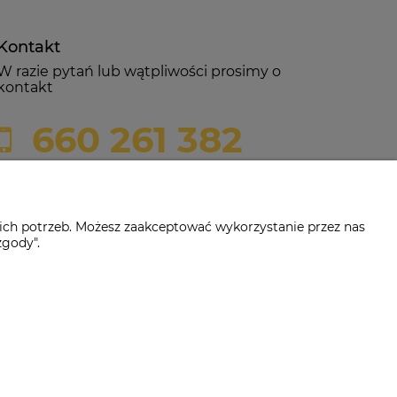
Kontakt
W razie pytań lub wątpliwości prosimy o
kontakt
660 261 382
biuro@czerwonadynia.pl
ich potrzeb. Możesz zaakceptować wykorzystanie przez nas
zgody".
-382