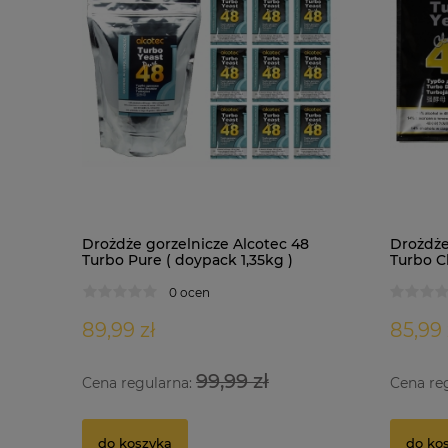
Drożdże gorzelnicze Alcotec 48
Drożdże
Turbo Pure ( doypack 1,35kg )
Turbo Cl
0 ocen
89,99 zł
85,99 
99,99 zł
Cena regularna:
Cena re
do koszyka
do ko