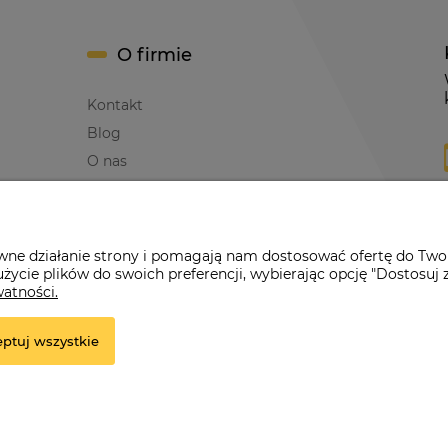
O firmie
Kontakt
Blog
O nas
awne działanie strony i pomagają nam dostosować ofertę do Two
życie plików do swoich preferencji, wybierając opcję "Dostosuj 
erwona Dynia
|
ul. Konarskiego 9a
| 66-200 Świebodzin |
tel: 660-261
watności.
ptuj wszystkie
e.
r.pl