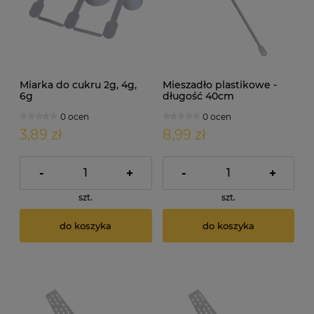
Miarka do cukru 2g, 4g,
Mieszadło plastikowe -
6g
długość 40cm
0 ocen
0 ocen
3,89 zł
8,99 zł
-
+
-
+
szt.
szt.
do koszyka
do koszyka