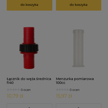
do koszyka
do koszyka
Łącznik do węża średnica
Menzurka pomiarowa
fi40
100cc
0 ocen
0 ocen
10,79 zł
15,97 zł