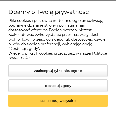
Pomoc
Dbamy o Twoją prywatność
Moje konto
Pliki cookies i pokrewne im technologie umożliwiają
poprawne działanie strony i pomagają nam
dostosować ofertę do Twoich potrzeb. Możesz
O firmie
zaakceptować wykorzystanie przez nas wszystkich
tych plików i przejść do sklepu lub dostosować użycie
plików do swoich preferencji, wybierając opcję
"Dostosuj zgody".
Więcej o plikach cookies przeczytasz w naszej Polityce
Czerwona Dynia
|
ul. Konarskiego 9a
| 66-200 Świebodzin |
prywatności.
tel: 660-261-382
zaakceptuj tylko niezbędne
dostosuj zgody
zaakceptuj wszystkie
© 2026 czerwonadynia.pl. Wszelkie prawa zastrzeżone.
Styl graficzny ShopGadget.pl
Sklep internetowy