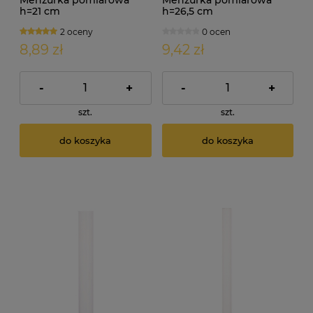
h=21 cm
h=26,5 cm
2 oceny
0 ocen
8,89 zł
9,42 zł
-
+
-
+
szt.
szt.
do koszyka
do koszyka