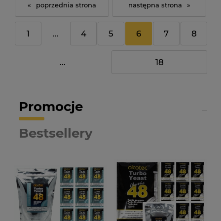
«
»
1
...
4
5
6
7
8
...
18
Promocje
Bestsellery