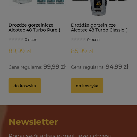
Drożdże gorzelnicze
Drożdże gorzelnicze
Alcotec 48 Turbo Pure (
Alcotec 48 Turbo Classic (
doypack 1,35kg )
doypack 1,30kg )
0 ocen
0 ocen
89,99 zł
85,99 zł
99,99 zł
94,99 zł
Cena regularna:
Cena regularna:
Drożdże gorzelnicze Alcotec 48 Turbo Pure
Dr
do koszyka
do koszyka
32 oceny
12,69 zł
10
Newsletter
do koszyka
Podaj swój adres e-mail, jeżeli chcesz