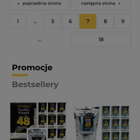
«
»
1
...
5
6
7
8
9
...
18
Promocje
Bestsellery