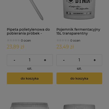
Pipeta polietylenowa do
Pojemnik fermentacyjny
pobierania próbek -
15L transparentny
długość 50cm
NAWIERCONY
0 ocen
0 ocen
23,89 zł
23,49 zł
-
+
-
+
szt.
szt.
do koszyka
do koszyka