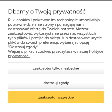
Pomoc
Dbamy o Twoją prywatność
Moje konto
Pliki cookies i pokrewne im technologie umożliwiają
poprawne działanie strony i pomagają nam
dostosować ofertę do Twoich potrzeb. Możesz
O firmie
zaakceptować wykorzystanie przez nas wszystkich
tych plików i przejść do sklepu lub dostosować użycie
plików do swoich preferencji, wybierając opcję
"Dostosuj zgody".
Więcej o plikach cookies przeczytasz w naszej Polityce
Czerwona Dynia
|
ul. Konarskiego 9a
| 66-200 Świebodzin |
prywatności.
tel: 660-261-382
zaakceptuj tylko niezbędne
dostosuj zgody
zaakceptuj wszystkie
© 2026 czerwonadynia.pl. Wszelkie prawa zastrzeżone.
Styl graficzny ShopGadget.pl
Sklep internetowy