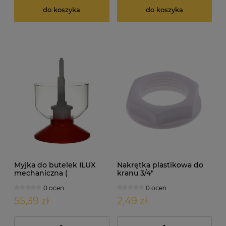
do koszyka
do koszyka
Myjka do butelek ILUX
Nakrętka plastikowa do
mechaniczna (
kranu 3/4"
sterylizator )
0 ocen
0 ocen
55,39 zł
2,49 zł