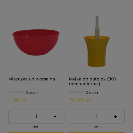
Miseczka uniwersalna
Myjka do butelek EKO
mechaniczna (
sterylizator )
0 ocen
0 ocen
4,96 zł
28,95 zł
-
+
-
+
szt.
szt.