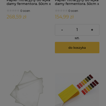
damy fermentora. 50cm x
damy fermentora. 50cm x
50cm. Separacja
50cm. Separacja
0 ocen
0 ocen
DOKŁADNA (90g) 100 szt
DROBNOZIARNISTA (77g)
100 szt
268,59 zł
154,99 zł
-
+
szt.
do koszyka