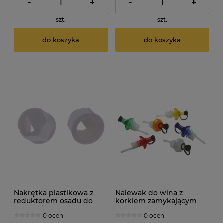
-
+
-
+
szt.
szt.
do koszyka
do koszyka
Nakrętka plastikowa z
Nalewak do wina z
reduktorem osadu do
korkiem zamykającym
kranu 3/4"
0 ocen
0 ocen