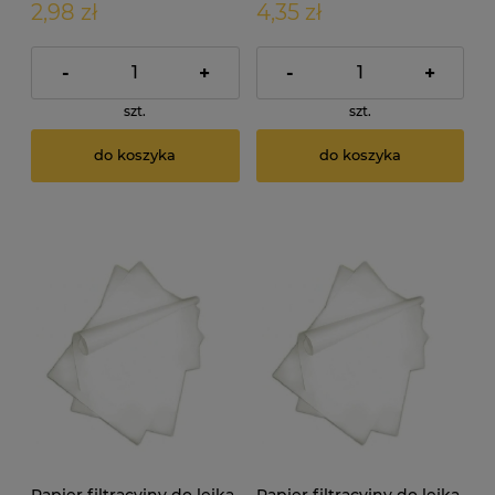
2,98 zł
4,35 zł
-
+
-
+
szt.
szt.
do koszyka
do koszyka
Papier filtracyjny do lejka
Papier filtracyjny do lejka