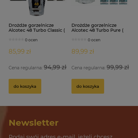
Drożdże gorzelnicze
Drożdże gorzelnicze
Alcotec 48 Turbo Classic (
Alcotec 48 Turbo Pure (
doypack 1,30kg )
doypack 1,35kg )
0 ocen
0 ocen
85,99 zł
89,99 zł
94,99 zł
99,99 zł
Cena regularna:
Cena regularna:
Drożdże gorzelnicze Alcotec 48 Turbo Pure
Dr
do koszyka
do koszyka
32 oceny
12,69 zł
10
Newsletter
do koszyka
Podaj swój adres e-mail, jeżeli chcesz