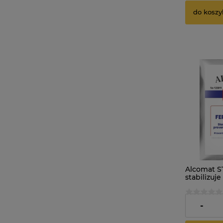
do koszy
Alcomat 
stabilizuje
fermentac
4,95 zł
-