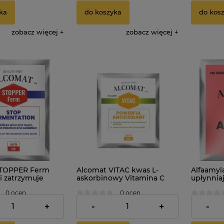
ka
do koszyka
do kos
zobacz więcej
zobacz więcej
STOPPER Ferm
Alcomat VITAC kwas L-
Alfaamyl
 i zatrzymuje
askorbinowy Vitamina C
upłynnia
ję do 50L
10g
Amylase
0 ocen
0 ocen
1,99 zł
3,49 zł
+
-
+
-