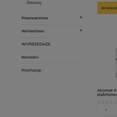
Zestawy
do koszy
Piwowarstwo
Winiarstwo
WYPRZEDAŻE
Nowości
Promocje
Alcomat K
stabilizow
krzemion
39,95 zł
-