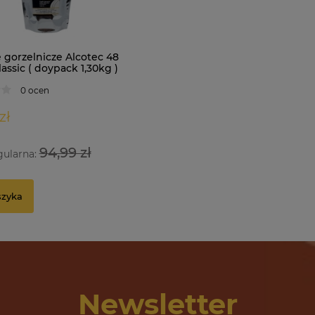
 gorzelnicze Alcotec 48
assic ( doypack 1,30kg )
0 ocen
zł
94,99 zł
gularna:
szyka
Newsletter