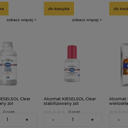
ka
do koszyka
do kos
zobacz więcej
zobacz więcej
IESELSOL Clear
Alcomat KIESELSOL Clear
Alcomat 
any zol
stabilizowany zol
wieloskł
kowy 30% 500g
krzemionkowy 30% 50g
gorzelnic
0 ocen
0 ocen
12,39 zł
1,79 zł
+
-
+
-