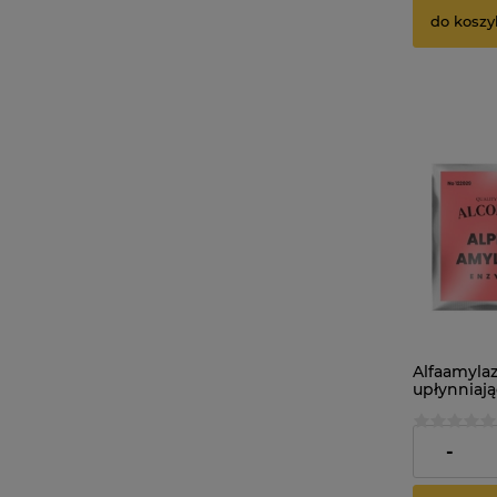
do koszy
Alfaamyla
upłynniaj
Amylase E
10,38 zł
-