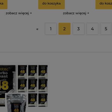
ka
do koszyka
do kos
zobacz więcej
zobacz więcej
«
1
2
3
4
5