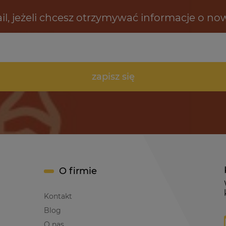
il, jeżeli chcesz otrzymywać informacje o no
zapisz się
O firmie
Kontakt
Blog
O nas