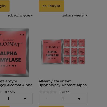
zyka
do koszyka
zobacz więcej
zobacz więcej
aza enzym
Alfaamylaza enzym
jący Alcomat Alpha
upłynniający Alcomat Alpha
 Enzyme 5ml
Amylase Enzyme 5ml 10szt.
0 ocen
0 ocen
33,85 zł
+
-
+