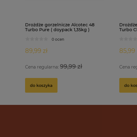
Drożdże gorzelnicze Alcotec 48
Drożdże
Turbo Pure ( doypack 1,35kg )
Turbo Cl
0 ocen
89,99 zł
85,99 
99,99 zł
Cena regularna:
Cena re
do koszyka
do ko