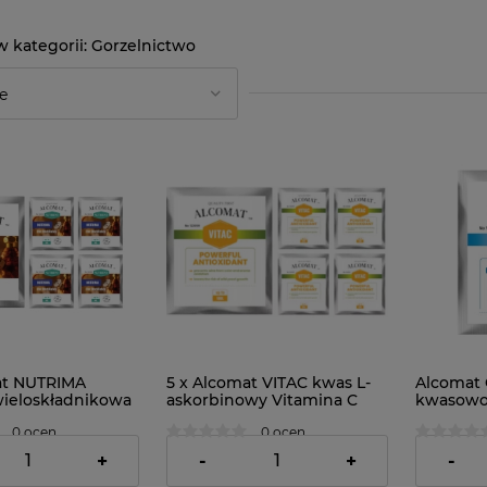
Gorzelnictwo
at NUTRIMA
5 x Alcomat VITAC kwas L-
Alcomat 
 wieloskładnikowa
askorbinowy Vitamina C
kwasowoś
orzelnicza 10g
10g
0 ocen
0 ocen
8,74 zł
1,45 zł
+
-
+
-