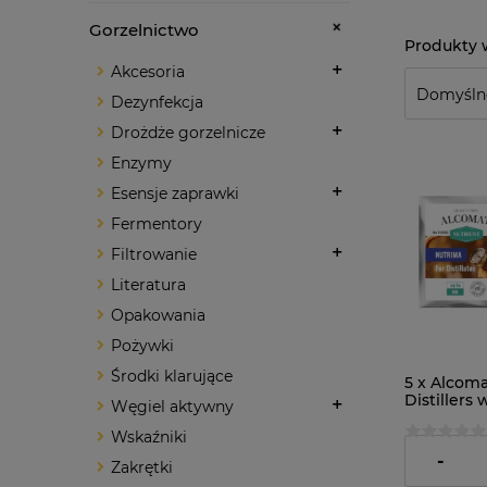
Gorzelnictwo
Akcesoria
Dezynfekcja
Drożdże gorzelnicze
Enzymy
Esensje zaprawki
Fermentory
Filtrowanie
Literatura
Opakowania
Pożywki
Środki klarujące
5 x Alcom
Distillers
Węgiel aktywny
pożywka g
Wskaźniki
7,69 zł
-
Zakrętki