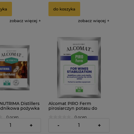
zyka
do koszyka
zobacz więcej
zobacz więcej
NUTRIMA Distillers
Alcomat PIRO Ferm
adnikowa pożywka
pirosiarczyn potasu do
za 10g
czyszczenia i stabilizacji do
0 ocen
0 ocen
100L
2,76 zł
+
-
+