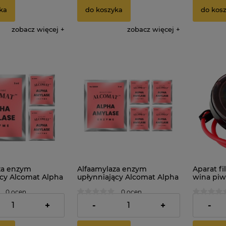
ka
do koszyka
do kos
zobacz więcej
zobacz więcej
za enzym
Alfaamylaza enzym
Aparat fi
ący Alcomat Alpha
upłynniający Alcomat Alpha
wina pi
nzyme 5ml 3szt.
Amylase Enzyme 5ml 5szt.
0 ocen
0 ocen
17,10 zł
74,99 z
+
-
+
-