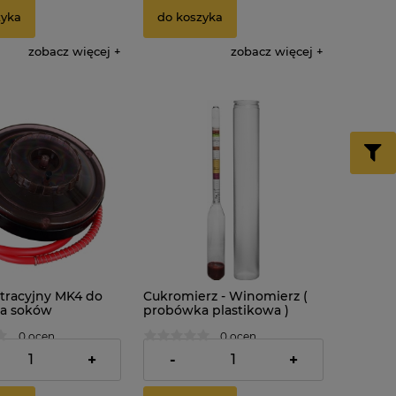
zyka
do koszyka
zobacz więcej
zobacz więcej
ltracyjny MK4 do
Cukromierz - Winomierz (
wa soków
probówka plastikowa )
0 ocen
0 ocen
ł
21,85 zł
+
-
+