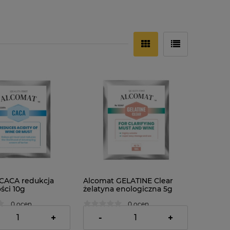
CACA redukcja
Alcomat GELATINE Clear
ci 10g
żelatyna enologiczna 5g
0 ocen
0 ocen
1,79 zł
+
-
+