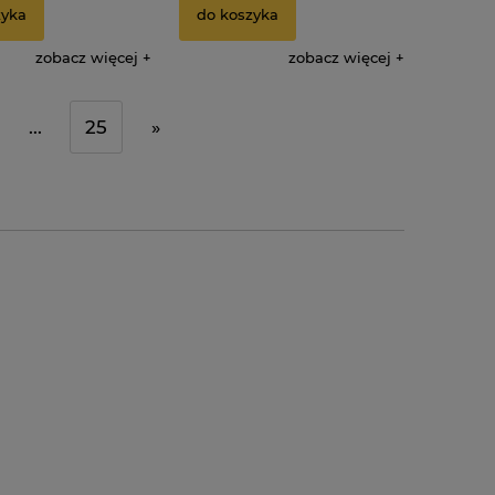
zyka
do koszyka
zobacz więcej
zobacz więcej
...
25
»