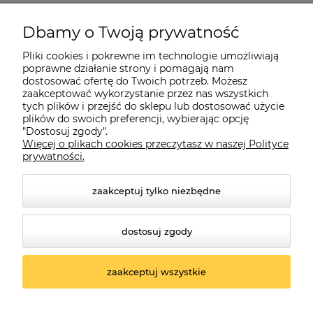
Pomoc
Dbamy o Twoją prywatność
Moje konto
Pliki cookies i pokrewne im technologie umożliwiają
poprawne działanie strony i pomagają nam
dostosować ofertę do Twoich potrzeb. Możesz
O firmie
zaakceptować wykorzystanie przez nas wszystkich
tych plików i przejść do sklepu lub dostosować użycie
plików do swoich preferencji, wybierając opcję
"Dostosuj zgody".
Więcej o plikach cookies przeczytasz w naszej Polityce
Czerwona Dynia
|
ul. Konarskiego 9a
| 66-200 Świebodzin |
prywatności.
tel: 660-261-382
zaakceptuj tylko niezbędne
dostosuj zgody
zaakceptuj wszystkie
© 2026 czerwonadynia.pl. Wszelkie prawa zastrzeżone.
Styl graficzny ShopGadget.pl
Sklep internetowy