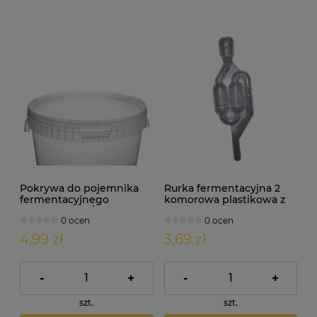
Pokrywa do pojemnika
Rurka fermentacyjna 2
fermentacyjnego
komorowa plastikowa z
fermentora 15/17L
bez zamknięcia
0 ocen
0 ocen
4,99 zł
3,69 zł
-
+
-
+
szt.
szt.