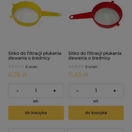
Sitko do filtracji płukania
Sitko do filtracji płukania
zlewania o średnicy
zlewania o średnicy
200mm
250mm
0 ocen
0 ocen
8,76 zł
15,65 zł
-
+
-
+
szt.
szt.
do koszyka
do koszyka