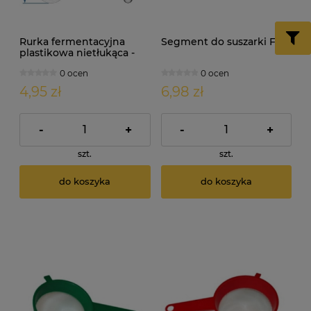
Rurka fermentacyjna
Segment do suszarki FIX
plastikowa nietłukąca -
KĄTOWA
0 ocen
0 ocen
4,95 zł
6,98 zł
-
+
-
+
szt.
szt.
do koszyka
do koszyka