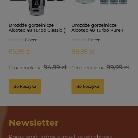
Drożdże gorzelnicze
Drożdże gorzelnicze
Alcotec 48 Turbo Classic (
Alcotec 48 Turbo Pure (
doypack 1,30kg )
doypack 1,35kg )
0 ocen
0 ocen
85,99 zł
89,99 zł
94,99 zł
99,99 zł
Cena regularna:
Cena regularna:
Drożdże gorzelnicze Alcotec 48 Turbo Pure
Dr
do koszyka
do koszyka
32 oceny
12,69 zł
10
Newsletter
do koszyka
Podaj swój adres e-mail, jeżeli chcesz