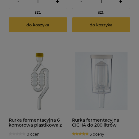
-
+
-
+
szt.
szt.
do koszyka
do koszyka
Rurka fermentacyjna 6
Rurka fermentacyjna
komorowa plastikowa z
CICHA do 200 litrów
zamknięciem
0 ocen
3 oceny