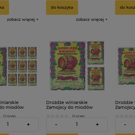
ka
do koszyka
do kos
zobacz więcej
zobacz więcej
iniarskie
Drożdże winiarskie
Drożdże 
 do miodów
Zamojscy do miodów
Zamojsc
 sztuk
pitnych 3 sztuki
pitnych 5
0 ocen
0 ocen
5,95 zł
8,99 zł
+
-
+
-