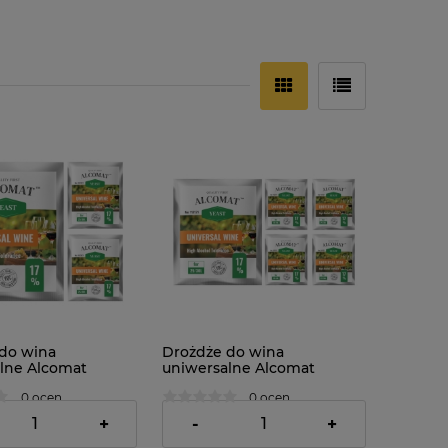
do wina
Drożdże do wina
lne Alcomat
uniwersalne Alcomat
l Wine Yeast HAT
Universal Wine Yeast HAT
0 ocen
0 ocen
5szt
ł
24,46 zł
+
-
+