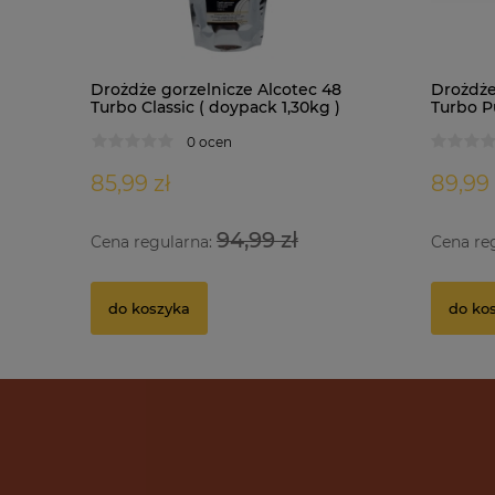
Drożdże gorzelnicze Alcotec 48
Drożdże
Turbo Classic ( doypack 1,30kg )
Turbo Pu
0 ocen
85,99 zł
89,99 
94,99 zł
Cena regularna:
Cena re
do koszyka
do ko