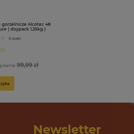
 gorzelnicze Alcotec 48
re ( doypack 1,35kg )
0 ocen
zł
99,99 zł
gularna:
szyka
Newsletter