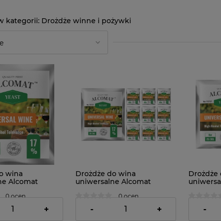
Drożdże winne i pożywki
o wina
Drożdże do wina
Drożdże 
ne Alcomat
uniwersalne Alcomat
uniwersa
 Wine Yeast HAT
Universal Wine Yeast HAT
Universa
0 ocen
0 ocen
10szt
3szt
48,41 zł
14,82 z
+
-
+
-