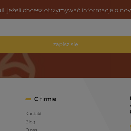
il, jeżeli chcesz otrzymywać informacje o no
zapisz się
O firmie
Kontakt
Blog
O nas