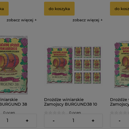
ka
do koszyka
do kos
zobacz więcej
zobacz więcej
iniarskie
Drożdże winiarskie
Drożdże 
 BURGUND 38
Zamojscy BURGUND38 10
Zamojsc
sztuk
sztuki
0 ocen
0 ocen
16,89 zł
5,79 zł
+
-
+
-