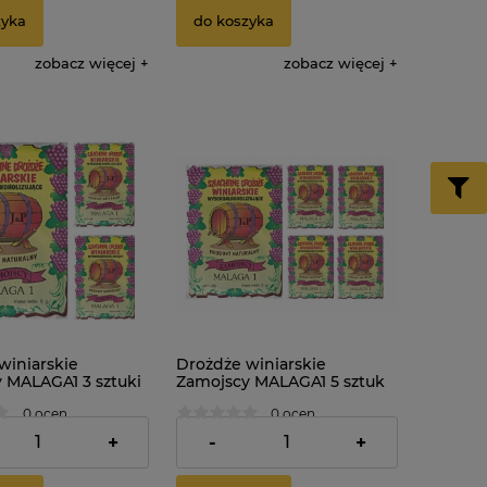
zyka
do koszyka
zobacz więcej
zobacz więcej
winiarskie
Drożdże winiarskie
 MALAGA1 3 sztuki
Zamojscy MALAGA1 5 sztuk
0 ocen
0 ocen
8,95 zł
+
-
+