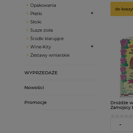
Opakowania
do koszy
Płatki
Słoiki
Susze zioła
Środki klarujące
Wine-Kity
Zestawy winiarskie
WYPRZEDAŻE
Nowości
Promocje
Drożdże w
Zamojscy
2,29 zł
-