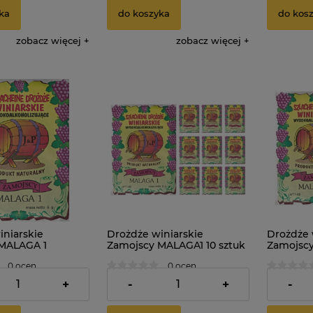
ka
do koszyka
do kos
zobacz więcej
zobacz więcej
iniarskie
Drożdże winiarskie
Drożdże 
MALAGA 1
Zamojscy MALAGA1 10 sztuk
Zamojscy
0 ocen
0 ocen
16,89 zł
5,79 zł
+
-
+
-