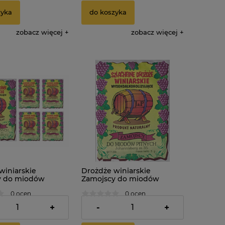
zyka
do koszyka
zobacz więcej
zobacz więcej
winiarskie
Drożdże winiarskie
y do miodów
Zamojscy do miodów
 sztuk
pitnych JOHANNISBERG
0 ocen
0 ocen
M35
2,35 zł
+
-
+