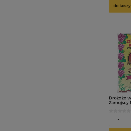
do koszy
Drożdże w
Zamojscy 
2,29 zł
-