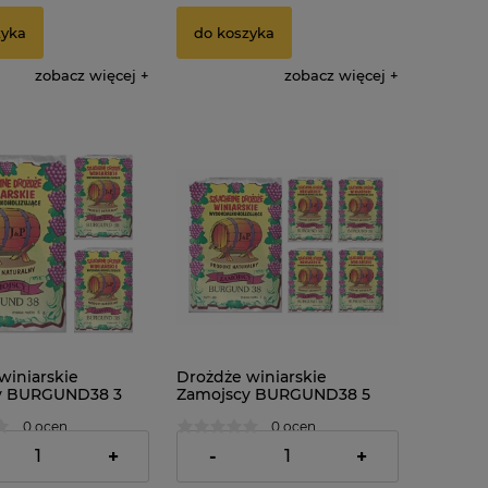
zyka
do koszyka
zobacz więcej
zobacz więcej
winiarskie
Drożdże winiarskie
y BURGUND38 3
Zamojscy BURGUND38 5
sztuk
0 ocen
0 ocen
8,95 zł
+
-
+