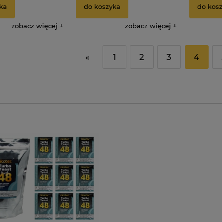
ka
do koszyka
do kos
zobacz więcej
zobacz więcej
«
1
2
3
4