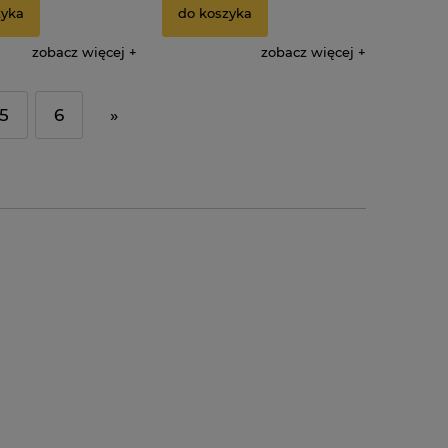
zyka
do koszyka
zobacz więcej
zobacz więcej
5
6
»