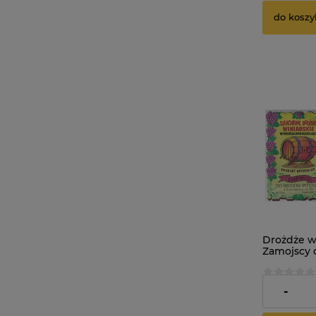
do koszy
Drożdże w
Zamojscy
pitnych 10
16,95 zł
-