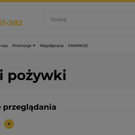
61-382
 nas
Promocje
Współpraca
FANPAGE
i pożywki
 przeglądania
+
: