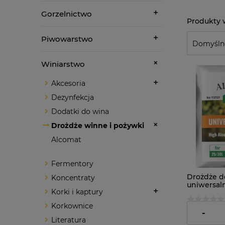
Gorzelnictwo
Piwowarstwo
Winiarstwo
Akcesoria
Dezynfekcja
Dodatki do wina
Drożdże winne i pożywki
Alcomat
Fermentory
Drożdże d
Koncentraty
uniwersal
Korki i kaptury
Universal
Korkownice
4,99 zł
-
Literatura