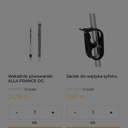
Wskaźnik piwowarski
Zacisk do wężyka syfonu
ALLA FRANCE OG
0 ocen
0 ocen
24,39 zł
3,89 zł
-
+
-
+
szt.
szt.