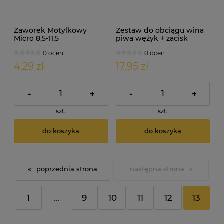
Zaworek Motylkowy
Zestaw do obciągu wina
Micro 8,5-11,5
piwa wężyk + zacisk
0 ocen
0 ocen
4,29 zł
17,95 zł
-
+
-
+
szt.
szt.
do koszyka
do koszyka
«
»
1
...
9
10
11
12
13