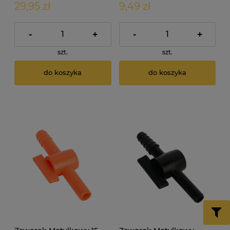
29,95 zł
9,49 zł
-
+
-
+
szt.
szt.
do koszyka
do koszyka