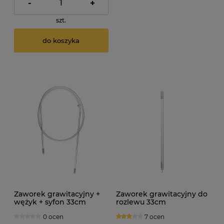
-
+
szt.
do koszyka
Zaworek grawitacyjny +
Zaworek grawitacyjny do
wężyk + syfon 33cm
rozlewu 33cm
0 ocen
7 ocen