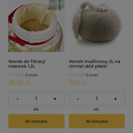
Worek do filtracji
Worek muślinowy 2L na
nalewek 1,2L
chmiel słód płatki
dębowe
0 ocen
0 ocen
28,95 zł
2,99 zł
-
+
-
+
szt.
szt.
do koszyka
do koszyka