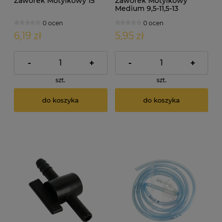
Zaworek Motylkowy 15
Zaworek Motylkowy
Medium 9,5-11,5-13
0 ocen
0 ocen
6,19 zł
5,95 zł
-
+
-
+
szt.
szt.
do koszyka
do koszyka