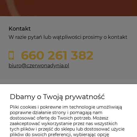
Kontakt
W razie pytań lub wątpliwości prosimy o kontakt
660 261 382
biuro@czerwonadynia.pl
Pomoc
Dbamy o Twoją prywatność
Moje konto
Pliki cookies i pokrewne im technologie umożliwiają
poprawne działanie strony i pomagają nam
dostosować ofertę do Twoich potrzeb. Możesz
O firmie
zaakceptować wykorzystanie przez nas wszystkich
tych plików i przejść do sklepu lub dostosować użycie
plików do swoich preferencji, wybierając opcję