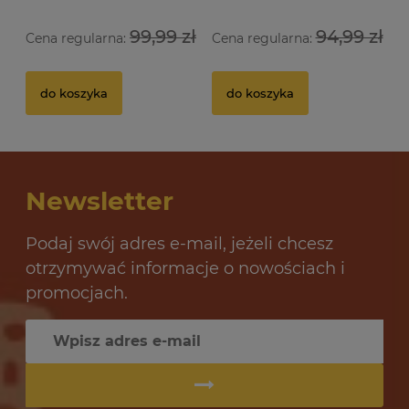
99,99 zł
94,99 zł
Cena regularna:
Cena regularna:
Drożdże gorzelnicze Double Snake C48 Turbo
do koszyka
do koszyka
10,85 zł
Newsletter
do koszyka
Podaj swój adres e-mail, jeżeli chcesz
otrzymywać informacje o nowościach i
promocjach.