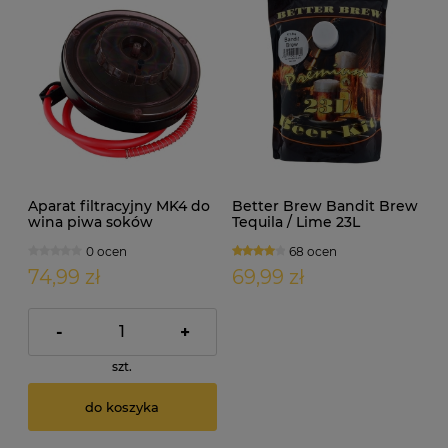
Aparat filtracyjny MK4 do
Better Brew Bandit Brew
wina piwa soków
Tequila / Lime 23L
0 ocen
68 ocen
74,99 zł
69,99 zł
-
+
szt.
do koszyka