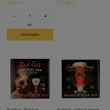
29,45 zł
125,89 zł
-
+
szt.
do koszyka
Bulldog - Bad Cat
Bulldog - Cobnar Wood