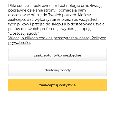
Moje konto
Pliki cookies i pokrewne im technologie umożliwiają
poprawne działanie strony i pomagają nam
dostosować ofertę do Twoich potrzeb. Możesz
O firmie
zaakceptować wykorzystanie przez nas wszystkich
tych plików i przejść do sklepu lub dostosować użycie
plików do swoich preferencji, wybierając opcję
"Dostosuj zgody".
Więcej o plikach cookies przeczytasz w naszej Polityce
Czerwona Dynia
|
ul. Konarskiego 9a
| 66-200 Świebodzin |
prywatności.
tel: 660-261-382
zaakceptuj tylko niezbędne
dostosuj zgody
zaakceptuj wszystkie
© 2026 czerwonadynia.pl. Wszelkie prawa zastrzeżone.
Styl graficzny ShopGadget.pl
Sklep internetowy
Shoper.pl