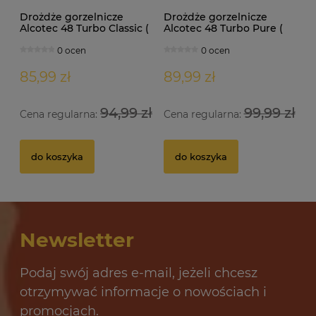
Drożdże gorzelnicze
Drożdże gorzelnicze
Alcotec 48 Turbo Classic (
Alcotec 48 Turbo Pure (
doypack 1,30kg )
doypack 1,35kg )
0 ocen
0 ocen
85,99 zł
89,99 zł
94,99 zł
99,99 zł
Cena regularna:
Cena regularna:
Drożdże gorzelnicze Alcotec 48 Turbo Pure
Dr
do koszyka
do koszyka
32 oceny
12,69 zł
10
Newsletter
do koszyka
Podaj swój adres e-mail, jeżeli chcesz
otrzymywać informacje o nowościach i
promocjach.