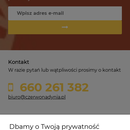
Kontakt
W razie pytań lub wątpliwości prosimy o kontakt
660 261 382
biuro@czerwonadynia.pl
Pomoc
Dbamy o Twoją prywatność