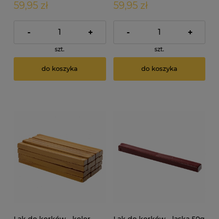
59,95 zł
59,95 zł
-
+
-
+
szt.
szt.
do koszyka
do koszyka
Lak do korków - kolor
Lak do korków - laska 50g