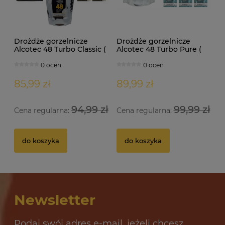
Drożdże gorzelnicze
Drożdże gorzelnicze
Alcotec 48 Turbo Classic (
Alcotec 48 Turbo Pure (
doypack 1,30kg )
doypack 1,35kg )
0 ocen
0 ocen
85,99 zł
89,99 zł
94,99 zł
99,99 zł
Cena regularna:
Cena regularna:
Drożdże gorzelnicze Alcotec 48 Turbo Pure
Dr
do koszyka
do koszyka
32 oceny
12,69 zł
10
Newsletter
do koszyka
Podaj swój adres e-mail, jeżeli chcesz