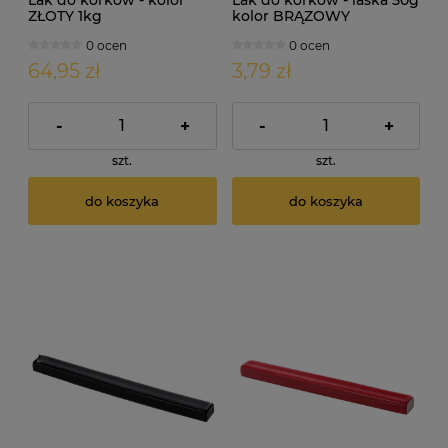
ZŁOTY 1kg
kolor BRĄZOWY
0 ocen
0 ocen
64,95 zł
3,79 zł
-
+
-
+
szt.
szt.
do koszyka
do koszyka