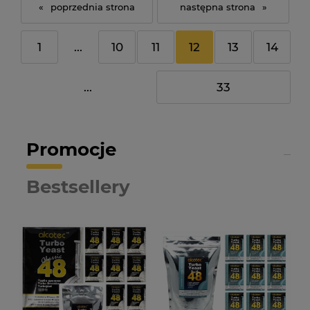
«
»
1
...
10
11
12
13
14
...
33
Promocje
Bestsellery