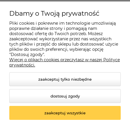
Pomoc
Dbamy o Twoją prywatność
Moje konto
Pliki cookies i pokrewne im technologie umożliwiają
poprawne działanie strony i pomagają nam
dostosować ofertę do Twoich potrzeb. Możesz
O firmie
zaakceptować wykorzystanie przez nas wszystkich
tych plików i przejść do sklepu lub dostosować użycie
plików do swoich preferencji, wybierając opcję
"Dostosuj zgody".
Więcej o plikach cookies przeczytasz w naszej Polityce
Czerwona Dynia
|
ul. Konarskiego 9a
| 66-200 Świebodzin |
prywatności.
tel: 660-261-382
zaakceptuj tylko niezbędne
dostosuj zgody
zaakceptuj wszystkie
© 2026 czerwonadynia.pl. Wszelkie prawa zastrzeżone.
Styl graficzny ShopGadget.pl
Sklep internetowy