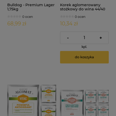
Bulldog - Premium Lager
Korek aglomerowany
1,75kg
stożkowy do wina 44/40
H 24mm 10szt
0 ocen
0 ocen
68,99 zł
10,34 zł
-
+
kpl.
do koszyka