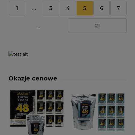
1
...
3
4
5
6
7
...
21
Okazje cenowe