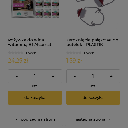
Pożywka do wina
Zamknięcie pałąkowe do
witaminą B1 Alcomat
butelek - PLASTIK
Nutri-Duo Nutrient 10szt
0 ocen
0 ocen
24,25 zł
1,59 zł
-
+
-
+
szt.
szt.
do koszyka
do koszyka
«
»