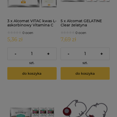
3 x Alcomat VITAC kwas L-
5 x Alcomat GELATINE
askorbinowy Vitamina C
Clear żelatyna
10g
enologiczna 5g
0 ocen
0 ocen
5,36 zł
7,69 zł
-
+
-
+
szt.
szt.
do koszyka
do koszyka