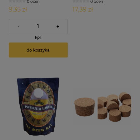
0 ocen
0 ocen
9,35 zł
17,39 zł
-
+
kpl.
do koszyka