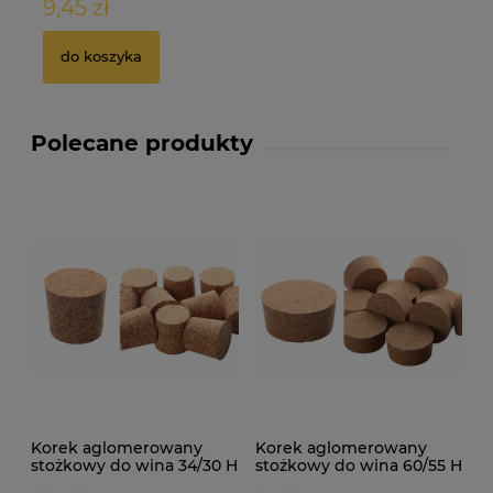
9,45 zł
2
do koszyka
Polecane produkty
Korek aglomerowany
Korek aglomerowany
stożkowy do wina 34/30 H
stożkowy do wina 60/55 H
32mm 10szt
27mm 10szt