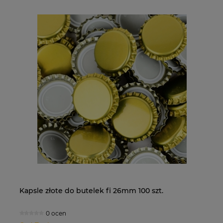
Kapsle złote do butelek fi 26mm 100 szt.
Pi
dł
0 ocen