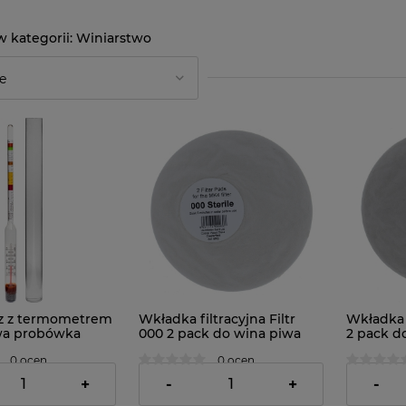
Winiarstwo
z z termometrem
Wkładka filtracyjna Filtr
Wkładka f
owa probówka
000 2 pack do wina piwa
2 pack d
soków...
0 ocen
0 ocen
23,89 zł
17,95 zł
+
-
+
-