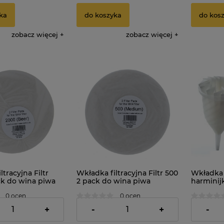
ka
do koszyka
do kos
zobacz więcej
zobacz więcej
ltracyjna Filtr
Wkładka filtracyjna Filtr 500
Wkładka f
ck do wina piwa
2 pack do wina piwa
harminij
soków...
damy fer
0 ocen
0 ocen
12cm
17,95 zł
1,59 zł
+
-
+
-