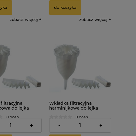
zyka
do koszyka
zobacz więcej
zobacz więcej
iltracyjna
Wkładka filtracyjna
kowa do lejka
harminijkowa do lejka
mentora. Średnica:
damy fermentora. Średnica:
0 ocen
0 ocen
18cm x 10szt.
13,39 zł
+
-
+