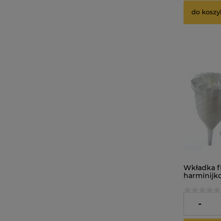
do koszy
Wkładka fi
harminijk
damy ferm
15cm
1,62 zł
-