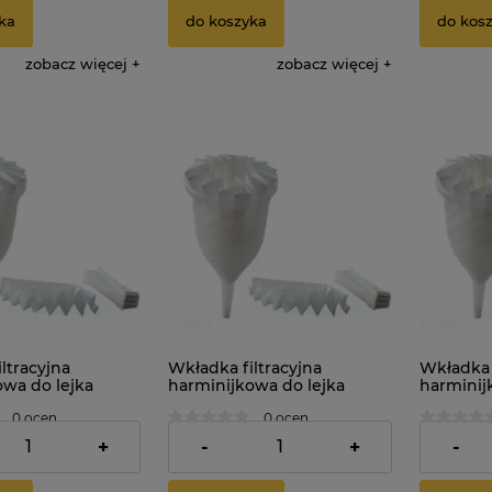
ka
do koszyka
do kos
zobacz więcej
zobacz więcej
ltracyjna
Wkładka filtracyjna
Wkładka f
owa do lejka
harminijkowa do lejka
harminij
entora. Średnica:
damy fermentora. Średnica:
damy fer
0 ocen
0 ocen
20cm x 10szt.
25cm
13,69 zł
1,99 zł
+
-
+
-