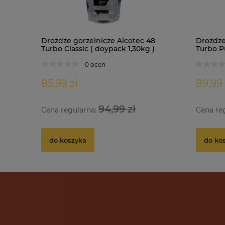
Drożdże gorzelnicze Alcotec 48
Drożdże
Turbo Classic ( doypack 1,30kg )
Turbo Pu
0 ocen
85,99 zł
89,99 
94,99 zł
Cena regularna:
Cena re
do koszyka
do ko