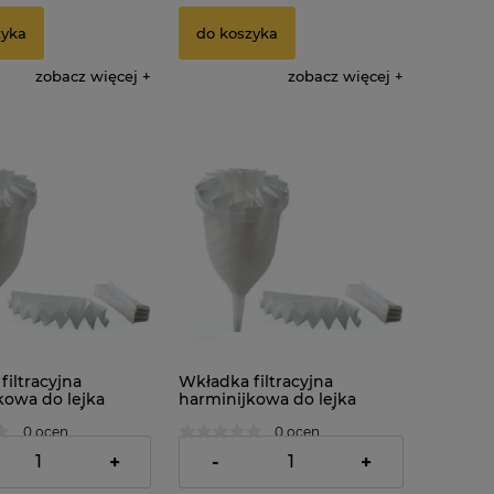
zyka
do koszyka
zobacz więcej
zobacz więcej
iltracyjna
Wkładka filtracyjna
kowa do lejka
harminijkowa do lejka
mentora. Średnica:
damy fermentora. Średnica:
0 ocen
0 ocen
12cm x 10szt
12,79 zł
+
-
+