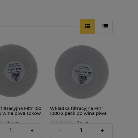
iltracyjna Filtr 100
Wkładka filtracyjna Filtr
o wina piwa soków
1000 2 pack do wina piwa
soków...
0 ocen
0 ocen
17,95 zł
+
-
+