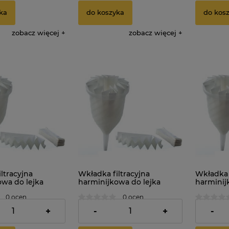
ka
do koszyka
do kos
zobacz więcej
zobacz więcej
ltracyjna
Wkładka filtracyjna
Wkładka f
owa do lejka
harminijkowa do lejka
harminij
entora. Średnica:
damy fermentora. Średnica:
damy fer
0 ocen
0 ocen
15cm x 10szt.
18cm
13,10 zł
1,65 zł
+
-
+
-