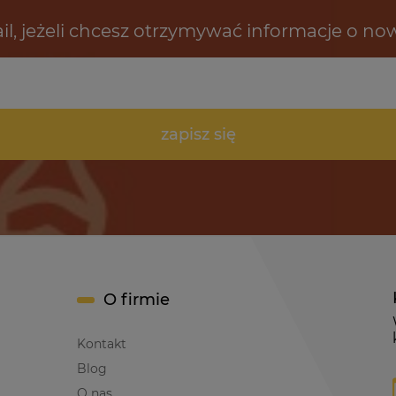
il, jeżeli chcesz otrzymywać informacje o no
zapisz się
O firmie
Kontakt
Blog
O nas