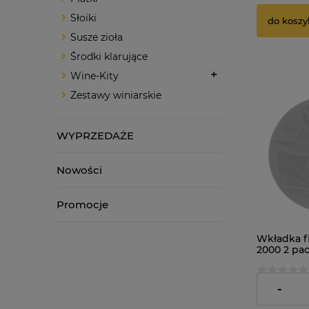
Słoiki
do koszy
Susze zioła
Środki klarujące
Wine-Kity
Zestawy winiarskie
WYPRZEDAŻE
Nowości
Promocje
Wkładka fi
2000 2 pa
soków...
17,95 zł
-