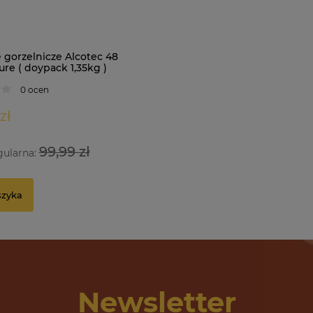
 gorzelnicze Alcotec 48
re ( doypack 1,35kg )
0 ocen
zł
99,99 zł
gularna:
szyka
Newsletter