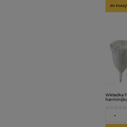
do koszy
Wkładka fi
harminijk
damy ferm
20cm
1,68 zł
-