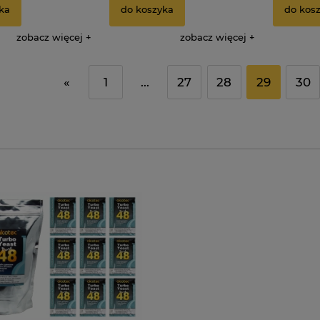
ka
do koszyka
do kos
zobacz więcej
zobacz więcej
«
1
...
27
28
29
30