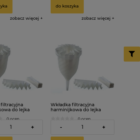
zyka
do koszyka
zobacz więcej
zobacz więcej
iltracyjna
Wkładka filtracyjna
kowa do lejka
harminijkowa do lejka
mentora. Średnica:
damy fermentora. Średnica:
0 ocen
0 ocen
25cm x 10szt.
16,89 zł
+
-
+