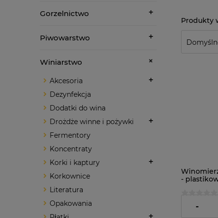
Gorzelnictwo
Piwowarstwo
Winiarstwo
Akcesoria
Dezynfekcja
Dodatki do wina
Drożdże winne i pożywki
Fermentory
Koncentraty
Korki i kaptury
Winomier
Korkownice
- plastik
Literatura
Opakowania
19,95 zł
-
Płatki