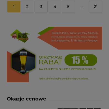
1
2
3
4
5
...
21
Okazje cenowe