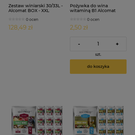
Zestaw winiarski 30/33L -
Pożywka do wina
Alcomat BOX - XXL
witaminą B1 Alcomat
Nutri-Duo Nutrient
0 ocen
0 ocen
128,49 zł
2,50 zł
-
+
szt.
do koszyka