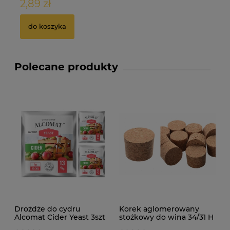
2,89 zł
8
do koszyka
Polecane produkty
Drożdże do cydru
Korek aglomerowany
Alcomat Cider Yeast 3szt
stożkowy do wina 34/31 H
24mm 10szt