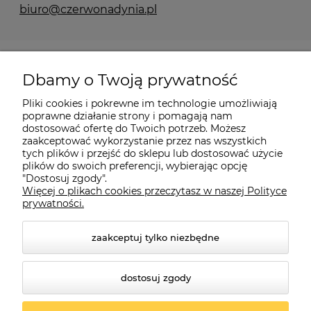
biuro@czerwonadynia.pl
Pomoc
Dbamy o Twoją prywatność
Moje konto
Pliki cookies i pokrewne im technologie umożliwiają
poprawne działanie strony i pomagają nam
dostosować ofertę do Twoich potrzeb. Możesz
O firmie
zaakceptować wykorzystanie przez nas wszystkich
tych plików i przejść do sklepu lub dostosować użycie
plików do swoich preferencji, wybierając opcję
"Dostosuj zgody".
Więcej o plikach cookies przeczytasz w naszej Polityce
Czerwona Dynia
|
ul. Konarskiego 9a
| 66-200 Świebodzin |
prywatności.
tel: 660-261-382
zaakceptuj tylko niezbędne
dostosuj zgody