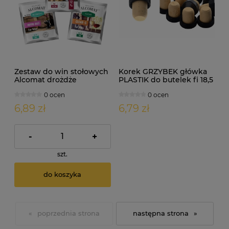
Zestaw do win stołowych
Korek GRZYBEK główka
Alcomat drożdże
PLASTIK do butelek fi 18,5
pożywka tiamina klar na
- 10szt
0 ocen
0 ocen
25/30L
6,89 zł
6,79 zł
-
+
szt.
do koszyka
«
»