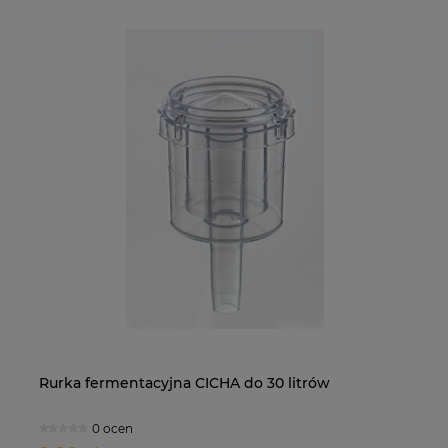
Rurka fermentacyjna CICHA do 30 litrów
Dr
do
0 ocen