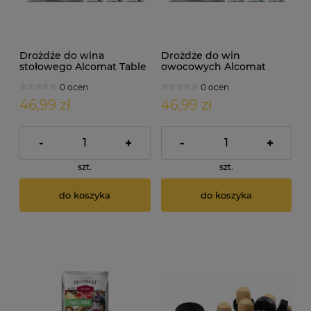
Drożdże do wina
Drożdże do win
stołowego Alcomat Table
owocowych Alcomat
Wine Yeast 10szt
Fruit Wine Yeast HAT
0 ocen
0 ocen
10szt
46,99 zł
46,99 zł
-
+
-
+
szt.
szt.
do koszyka
do koszyka