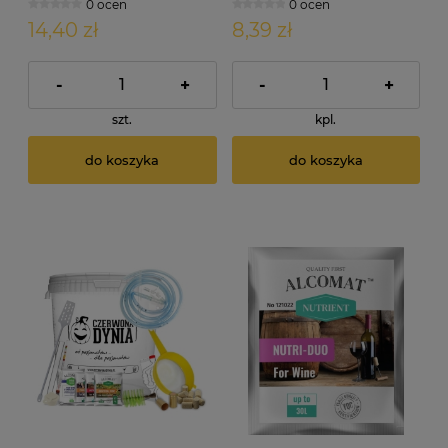
0 ocen
0 ocen
14,40 zł
8,39 zł
-
+
-
+
szt.
kpl.
do koszyka
do koszyka