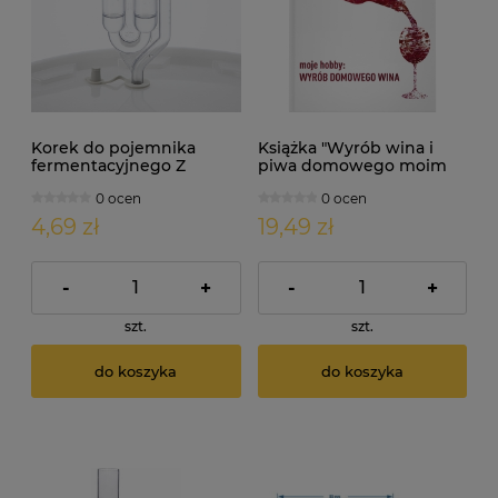
Korek do pojemnika
Książka "Wyrób wina i
fermentacyjnego Z
piwa domowego moim
ZATYCZKĄ - uniwersalny
hobby"
0 ocen
0 ocen
4,69 zł
19,49 zł
-
+
-
+
szt.
szt.
do koszyka
do koszyka