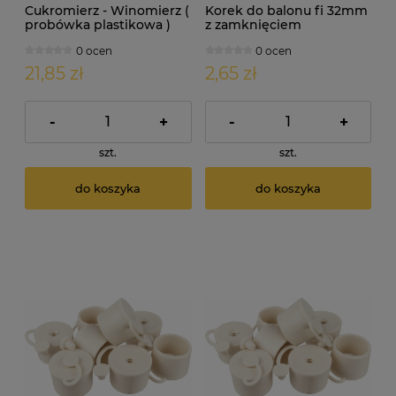
Cukromierz - Winomierz (
Korek do balonu fi 32mm
probówka plastikowa )
z zamknięciem
0 ocen
0 ocen
21,85 zł
2,65 zł
-
+
-
+
szt.
szt.
do koszyka
do koszyka