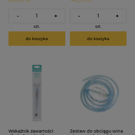
-
+
-
+
szt.
szt.
do koszyka
do koszyka
Wskaźnik zawartości
Zestaw do obciągu wina