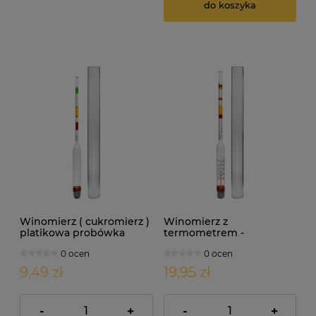
do koszyka
Winomierz ( cukromierz )
Winomierz z
platikowa probówka
termometrem -
plastikowa probówka
0 ocen
0 ocen
9,49 zł
19,95 zł
-
+
-
+