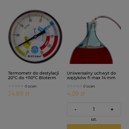
Termometr do destylacji
Uniwersalny uchwyt do
20°C do +110°C Bioterm
wężyków fi max 14 mm
0 ocen
0 ocen
24,89 zł
4,09 zł
-
+
szt.