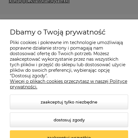
biuro@czerwonadynia.pl
Pomoc
Dbamy o Twoją prywatność
Moje konto
Pliki cookies i pokrewne im technologie umożliwiają
poprawne działanie strony i pomagają nam
dostosować ofertę do Twoich potrzeb. Możesz
O firmie
zaakceptować wykorzystanie przez nas wszystkich
tych plików i przejść do sklepu lub dostosować użycie
plików do swoich preferencji, wybierając opcję
"Dostosuj zgody".
Więcej o plikach cookies przeczytasz w naszej Polityce
Czerwona Dynia
|
ul. Konarskiego 9a
| 66-200 Świebodzin |
prywatności.
tel: 660-261-382
zaakceptuj tylko niezbędne
dostosuj zgody
zaakceptuj wszystkie