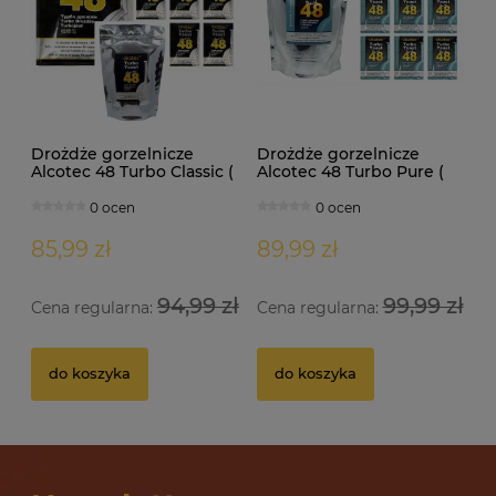
Drożdże gorzelnicze
Drożdże gorzelnicze
Alcotec 48 Turbo Classic (
Alcotec 48 Turbo Pure (
doypack 1,30kg )
doypack 1,35kg )
0 ocen
0 ocen
85,99 zł
89,99 zł
94,99 zł
99,99 zł
Cena regularna:
Cena regularna:
Drożdże gorzelnicze Alcotec 48 Turbo Pure
Dr
do koszyka
do koszyka
32 oceny
12,69 zł
10